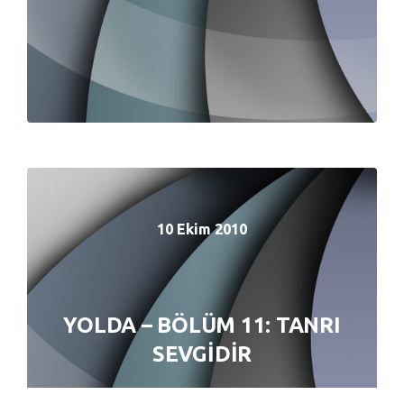
10 Ekim 2010
10 Ekim 2010
YOLDA – BÖLÜM 11: TANRI
YOLDA – BÖLÜM 11: TANRI
SEVGİDİR
SEVGİDİR