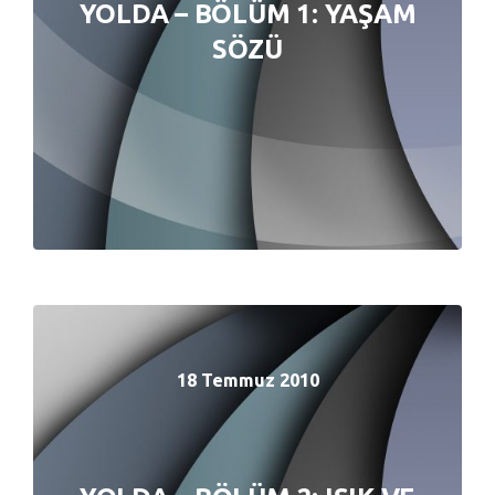
YOLDA – BÖLÜM 1: YAŞAM
YOLDA – BÖLÜM 1: YAŞAM
SÖZÜ
SÖZÜ
18 Temmuz 2010
18 Temmuz 2010