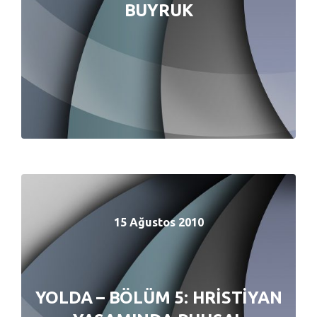
BUYRUK
BUYRUK
15 Ağustos 2010
15 Ağustos 2010
YOLDA – BÖLÜM 5: HRİSTİYAN
YOLDA – BÖLÜM 5: HRİSTİYAN