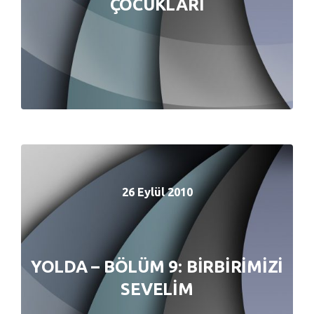
ÇOCUKLARI
ÇOCUKLARI
26 Eylül 2010
26 Eylül 2010
YOLDA – BÖLÜM 9: BİRBİRİMİZİ
YOLDA – BÖLÜM 9: BİRBİRİMİZİ
SEVELİM
SEVELİM