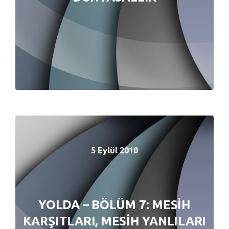
5 Eylül 2010
5 Eylül 2010
YOLDA – BÖLÜM 7: MESİH
YOLDA – BÖLÜM 7: MESİH
KARŞITLARI, MESİH YANLILARI
KARŞITLARI, MESİH YANLILARI