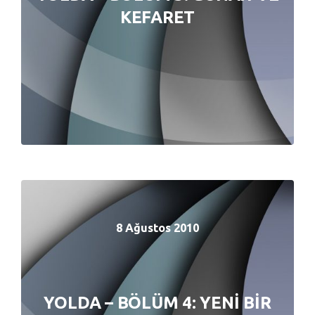
KEFARET
KEFARET
8 Ağustos 2010
8 Ağustos 2010
YOLDA – BÖLÜM 4: YENİ BİR
YOLDA – BÖLÜM 4: YENİ BİR