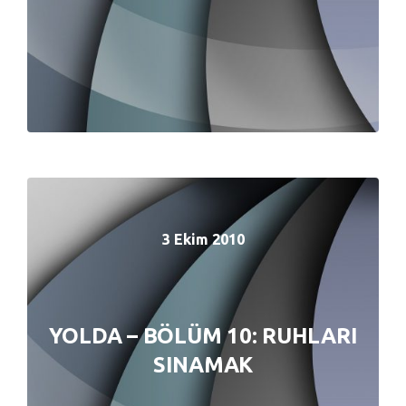
3 Ekim 2010
3 Ekim 2010
YOLDA – BÖLÜM 10: RUHLARI
YOLDA – BÖLÜM 10: RUHLARI
SINAMAK
SINAMAK