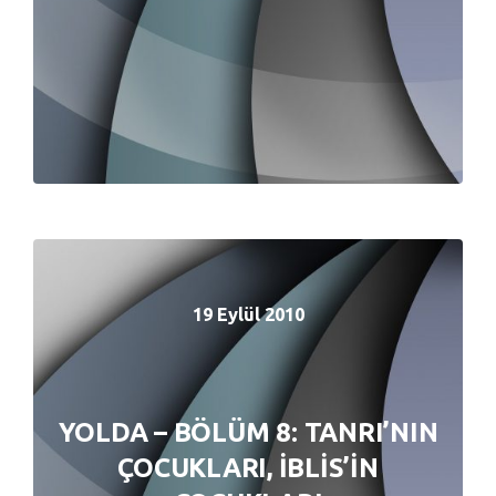
19 Eylül 2010
19 Eylül 2010
YOLDA – BÖLÜM 8: TANRI’NIN
YOLDA – BÖLÜM 8: TANRI’NIN
ÇOCUKLARI, İBLİS’İN
ÇOCUKLARI, İBLİS’İN