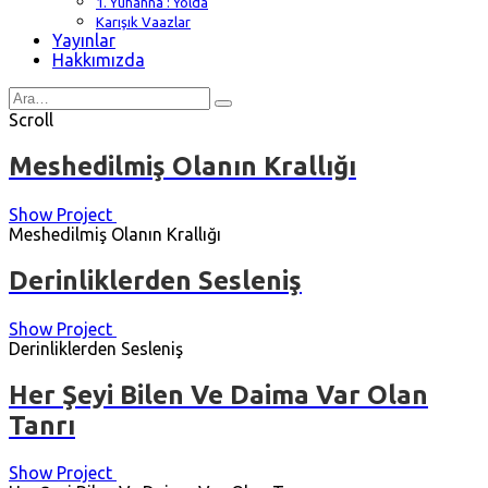
1. Yuhanna : Yolda
Karışık Vaazlar
Yayınlar
Hakkımızda
Search
for
Scroll
Meshedilmiş Olanın Krallığı
Show Project
Meshedilmiş Olanın Krallığı
Derinliklerden Sesleniş
Show Project
Derinliklerden Sesleniş
Her Şeyi Bilen Ve Daima Var Olan
Tanrı
Show Project