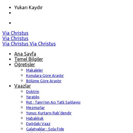
Yukarı Kaydır
Skip
Via Christus
to
Via Christus
content
Via Christus
Via Christus
Ana Sayfa
Temel Bilgiler
Öğretişler
Makaleler
Konulara Göre Araştır
Bölüme Göre Araştır
Vaazlar
Doktrin
Yaratılış
Rut : Tanrı’nın Acı Tatlı Sağlayışı
Mezmurlar
Yunus: Kurtarış Rab’dendir
Habakkuk
Dağdaki Vaaz
Galatyalılar : Sola Fide