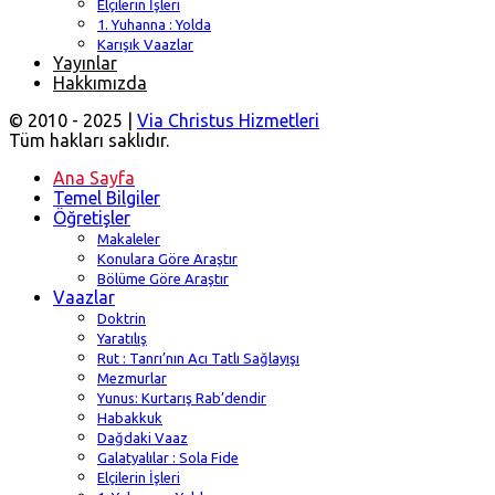
Elçilerin İşleri
1. Yuhanna : Yolda
Karışık Vaazlar
Yayınlar
Hakkımızda
© 2010 - 2025 |
Via Christus Hizmetleri
Tüm hakları saklıdır.
Ana Sayfa
Temel Bilgiler
Öğretişler
Makaleler
Konulara Göre Araştır
Bölüme Göre Araştır
Vaazlar
Doktrin
Yaratılış
Rut : Tanrı’nın Acı Tatlı Sağlayışı
Mezmurlar
Yunus: Kurtarış Rab’dendir
Habakkuk
Dağdaki Vaaz
Galatyalılar : Sola Fide
Elçilerin İşleri