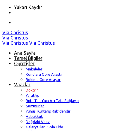
Yukarı Kaydır
Skip
Via Christus
to
Via Christus
content
Via Christus
Via Christus
Ana Sayfa
Temel Bilgiler
Öğretişler
Makaleler
Konulara Göre Araştır
Bölüme Göre Araştır
Vaazlar
Doktrin
Yaratılış
Rut : Tanrı’nın Acı Tatlı Sağlayışı
Mezmurlar
Yunus: Kurtarış Rab’dendir
Habakkuk
Dağdaki Vaaz
Galatyalılar : Sola Fide