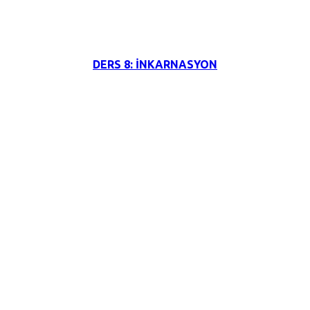
3 Haziran 2026
DERS 8: İNKARNASYON