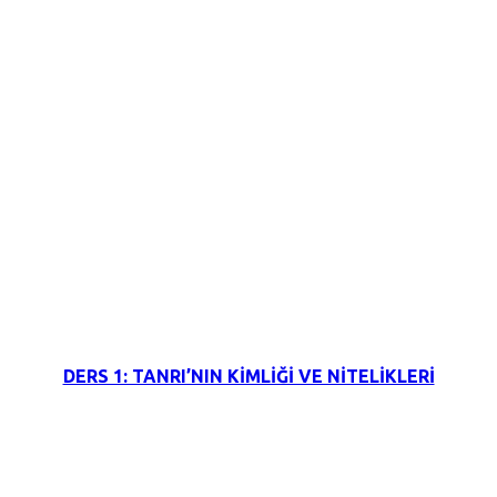
3 Haziran 2026
DERS 1: TANRI’NIN KİMLİĞİ VE NİTELİKLERİ