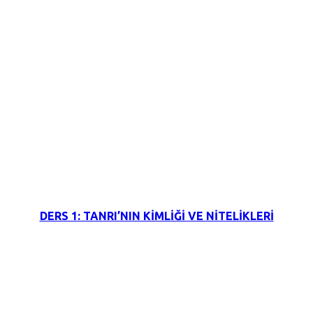
3 Haziran 2026
DERS 1: TANRI’NIN KİMLİĞİ VE NİTELİKLERİ