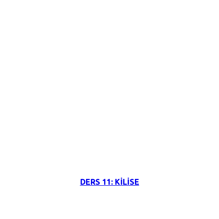
3 Haziran 2026
DERS 11: KİLİSE