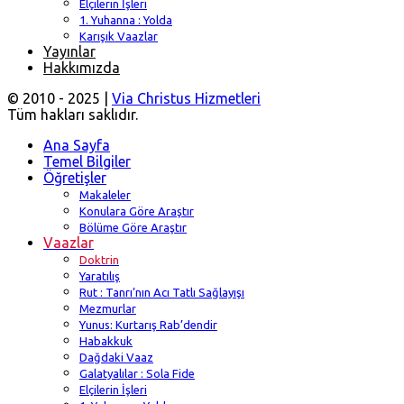
Elçilerin İşleri
1. Yuhanna : Yolda
Karışık Vaazlar
Yayınlar
Hakkımızda
© 2010 - 2025 |
Via Christus Hizmetleri
Tüm hakları saklıdır.
Ana Sayfa
Temel Bilgiler
Öğretişler
Makaleler
Konulara Göre Araştır
Bölüme Göre Araştır
Vaazlar
Doktrin
Yaratılış
Rut : Tanrı’nın Acı Tatlı Sağlayışı
Mezmurlar
Yunus: Kurtarış Rab’dendir
Habakkuk
Dağdaki Vaaz
Galatyalılar : Sola Fide
Elçilerin İşleri