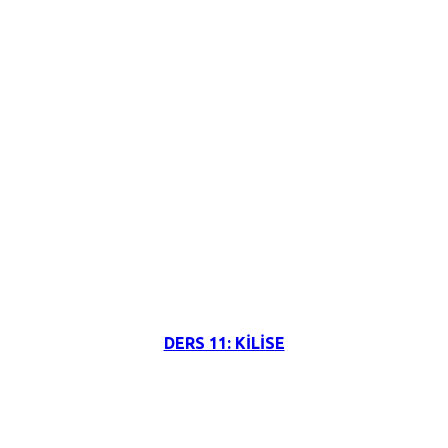
3 Haziran 2026
DERS 11: KİLİSE