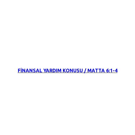
2 Şubat 2022
FİNANSAL YARDIM KONUSU / MATTA 6:1-4