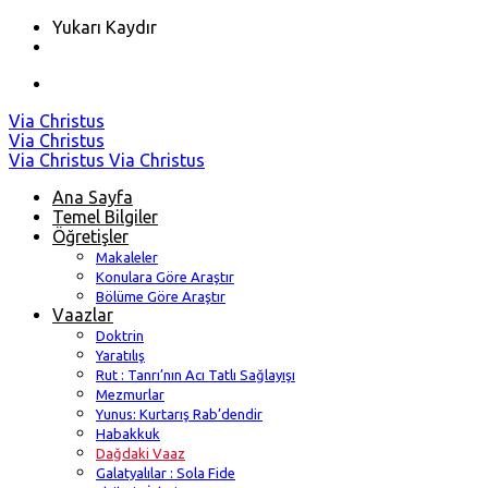
Yukarı Kaydır
Skip
Via Christus
to
Via Christus
content
Via Christus
Via Christus
Ana Sayfa
Temel Bilgiler
Öğretişler
Makaleler
Konulara Göre Araştır
Bölüme Göre Araştır
Vaazlar
Doktrin
Yaratılış
Rut : Tanrı’nın Acı Tatlı Sağlayışı
Mezmurlar
Yunus: Kurtarış Rab’dendir
Habakkuk
Dağdaki Vaaz
Galatyalılar : Sola Fide