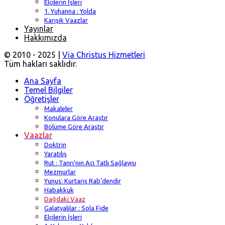
Elçilerin İşleri
1. Yuhanna : Yolda
Karışık Vaazlar
Yayınlar
Hakkımızda
© 2010 - 2025 |
Via Christus Hizmetleri
Tüm hakları saklıdır.
Ana Sayfa
Temel Bilgiler
Öğretişler
Makaleler
Konulara Göre Araştır
Bölüme Göre Araştır
Vaazlar
Doktrin
Yaratılış
Rut : Tanrı’nın Acı Tatlı Sağlayışı
Mezmurlar
Yunus: Kurtarış Rab’dendir
Habakkuk
Dağdaki Vaaz
Galatyalılar : Sola Fide
Elçilerin İşleri