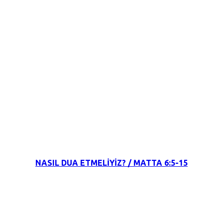
15 Şubat 2022
NASIL DUA ETMELİYİZ? / MATTA 6:5-15