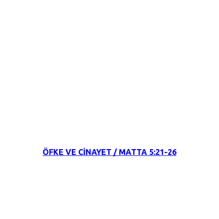
21 Ekim 2021
ÖFKE VE CİNAYET / MATTA 5:21-26