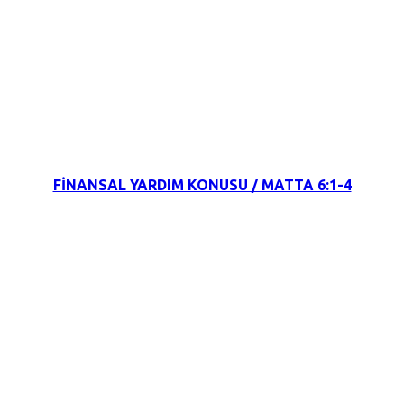
2 Şubat 2022
FİNANSAL YARDIM KONUSU / MATTA 6:1-4