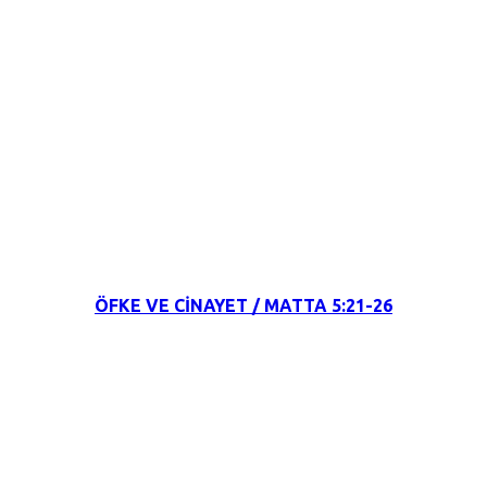
21 Ekim 2021
ÖFKE VE CİNAYET / MATTA 5:21-26