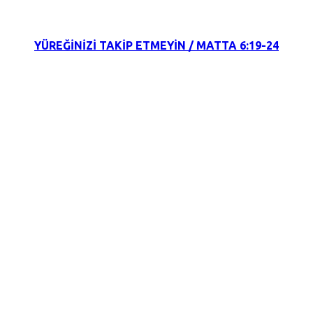
YÜREĞİNİZİ TAKİP ETMEYİN / MATTA 6:19-24