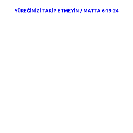
YÜREĞİNİZİ TAKİP ETMEYİN / MATTA 6:19-24
1 Nisan 2022