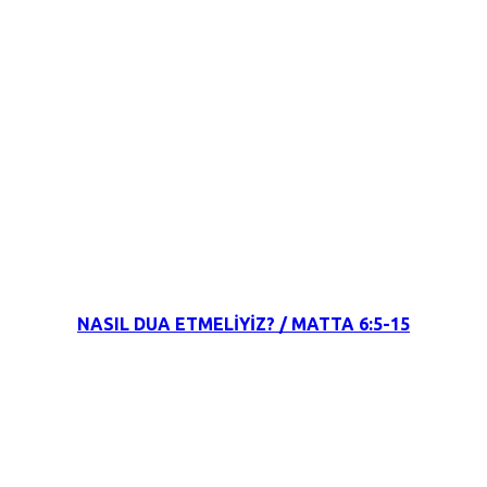
15 Şubat 2022
NASIL DUA ETMELİYİZ? / MATTA 6:5-15