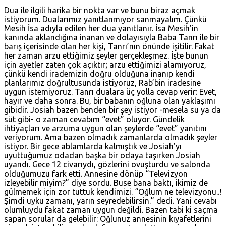
Dua ile ilgili harika bir nokta var ve bunu biraz açmak
istiyorum. Dualarımız yanıtlanmıyor sanmayalım. Çünkü
Mesih İsa adıyla edilen her dua yanıtlanır. İsa Mesih’in
kanında aklandığına inanan ve dolayısıyla Baba Tanrı ile bir
barış içerisinde olan her kişi, Tanrı’nın önünde işitilir. Fakat
her zaman arzu ettiğimiz şeyler gerçekleşmez. İşte bunun
için ayetler zaten çok açıktır; arzu ettiğimizi alamıyoruz,
çünkü kendi irademizin doğru olduğuna inanıp kendi
planlarımız doğrultusunda istiyoruz, Rab’bin iradesine
uygun istemiyoruz. Tanrı dualara üç yolla cevap verir: Evet,
hayır ve daha sonra. Bu, bir babanın oğluna olan yaklaşımı
gibidir. Josiah bazen benden bir şey istiyor -mesela su ya da
süt gibi- o zaman cevabım “evet” oluyor. Gündelik
ihtiyaçları ve arzuma uygun olan şeylerde “evet” yanıtını
veriyorum. Ama bazen olmadık zamanlarda olmadık şeyler
istiyor. Bir gece ablamlarda kalmıştık ve Josiah’yı
uyuttuğumuz odadan başka bir odaya taşırken Josiah
uyandı. Gece 12 civarıydı, gözlerini ovuşturdu ve salonda
olduğumuzu fark etti. Annesine dönüp “Televizyon
izleyebilir miyim?” diye sordu. Buse bana baktı, ikimiz de
gülmemek için zor tuttuk kendimizi. “Oğlum ne televizyonu..!
Şimdi uyku zamanı, yarın seyredebilirsin.” dedi. Yani cevabı
olumluydu fakat zaman uygun değildi. Bazen tabi ki saçma
sapan sorular da gelebilir: Oğlunuz annesinin kıyafetlerini