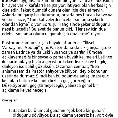
iradesine uygunsa o zaman olumlu yanıt alacaksınız. Fakat
bir ayet var ki kafaları karıştırıyor: İhtiyacı olan herkes için
dua edin, fakat ölümcül günahı olan için dua etmeyin.
Aslında bu garip bir durumdur, ortada beş fincan kahve var
ve birisi size, “Tüm kahvelerden içebilirsin ama şekerli
olandan içme” diyor. Soru şu: Hangisinde şeker olduğunu
nasıl bileceğiz? Bu ayet de bunun gibi, “Her şey için dua
edebilirsin, ama ölümcül günah için dua etme” diyor.
Pastör ne zaman sıkışsa büyük laflar eder: “İlksel
Varsayımcı Apoloji” gibi. Pastör daha da sıkışmışsa işte o
zaman Latince ya da Eski Yunanca’ya sarılır. Tümden
açıklayamadığı bir şeyse o zaman büyük kelimeleri Latince
ile harmanlayıp hızlıca geçiştirir ki kendisi zeki ve bilgili,
dinleyen ise cahil gözüksün. O zaman cemaat, “Ben
anlamasam da Pastör anlıyor ve biliyor” deyip konunun
üzerinde durmaz. Şimdi ben bu bölümde anlaşılması güç
kısımları Latince kullanıp hızlıca geçiştireceğim.
Düzeltiyorum; geçiştirmeyeceğiz, yalnızca genel bir
açıklama ile yetineceğiz.
Görüşler
Bazıları bu ölümcül günahın “çok kötü bir günah”
olduğunu söylüyor. Bu açıklama yetersiz kalıyor; öyle