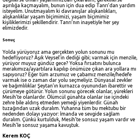
aşırılığa kaçmayalım, bunun için dua edip Tanrı’dan yardım
isteyelim. Unutmayalım ki davranışlar alışkanlıkları,
alışkanlıklar yaşam biçimimizi, yaşam biçimimiz
kişiliklerimizi şekillendirir. Tanrı’nın inayetiyle her şey
elimizdedir.
Sonuç
Yolda yürüyoruz ama gerçekten yolun sonunu mu
hedefliyoruz? Âşık Veysel’in dediği gibi; varmak için menzile,
yürüyor muyuz gündüz gece? Yoksa fırsatını bulunca
merakımıza/ayartılara kapılıp önümüze çıkan ara yollara mı
sapıyoruz? Eğer tüm arzumuz ve çabamız menzile/hedefe
varmak ise o zaman dar yolu seçmeliyiz. Dünyasal zevkler
ve bağımlılıklar Şeytan’ın kurnazca oyunundan ibarettir ve
çürümeye götürür. Yolun sonunu görecek olanlar, yürekleri
Mesih’te olanlardır. Ölümcül günahta olanlar ise içindeki
zehre bile aldırış etmeden yemeği yiyenlerdir. Günah
tuzağından uzak duralım. Yuhanna tüm bu mektubu bir
nedenden dolayı yazıyor: İmanda ve sevgide sağlam
duralım. Çünkü kurtulduk, Mesih’te sonsuz yaşam vardır ve
Mesih’le sonsuz yaşama kavuştuk.
Kerem KOÇ