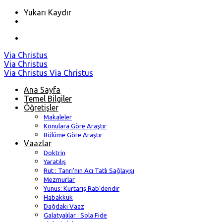
Yukarı Kaydır
Skip
Via Christus
to
Via Christus
content
Via Christus
Via Christus
Ana Sayfa
Temel Bilgiler
Öğretişler
Makaleler
Konulara Göre Araştır
Bölüme Göre Araştır
Vaazlar
Doktrin
Yaratılış
Rut : Tanrı’nın Acı Tatlı Sağlayışı
Mezmurlar
Yunus: Kurtarış Rab’dendir
Habakkuk
Dağdaki Vaaz
Galatyalılar : Sola Fide