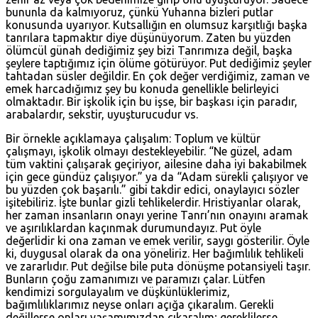
bununla da kalmıyoruz, çünkü Yuhanna bizleri putlar
konusunda uyarıyor. Kutsallığın en olumsuz karşıtlığı başka
tanrılara tapmaktır diye düşünüyorum. Zaten bu yüzden
ölümcül günah dediğimiz şey bizi Tanrımıza değil, başka
şeylere taptığımız için ölüme götürüyor. Put dediğimiz şeyler
tahtadan süsler değildir. En çok değer verdiğimiz, zaman ve
emek harcadığımız şey bu konuda genellikle belirleyici
olmaktadır. Bir işkolik için bu işse, bir başkası için paradır,
arabalardır, sekstir, uyuşturucudur vs.
Bir örnekle açıklamaya çalışalım: Toplum ve kültür
çalışmayı, işkolik olmayı destekleyebilir. “Ne güzel, adam
tüm vaktini çalışarak geçiriyor, ailesine daha iyi bakabilmek
için gece gündüz çalışıyor.” ya da “Adam sürekli çalışıyor ve
bu yüzden çok başarılı.” gibi takdir edici, onaylayıcı sözler
işitebiliriz. İşte bunlar gizli tehlikelerdir. Hristiyanlar olarak,
her zaman insanların onayı yerine Tanrı’nın onayını aramak
ve aşırılıklardan kaçınmak durumundayız. Put öyle
değerlidir ki ona zaman ve emek verilir, saygı gösterilir. Öyle
ki, duygusal olarak da ona yöneliriz. Her bağımlılık tehlikeli
ve zararlıdır. Put değilse bile puta dönüşme potansiyeli taşır.
Bunların çoğu zamanımızı ve paramızı çalar. Lütfen
kendimizi sorgulayalım ve düşkünlüklerimiz,
bağımlılıklarımız neyse onları açığa çıkaralım. Gerekli
değillerse onları yaşamımızdan çıkaralım; gereklilerse