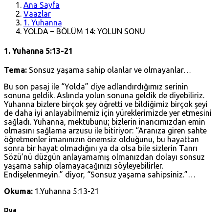
Ana Sayfa
Vaazlar
1. Yuhanna
YOLDA – BÖLÜM 14: YOLUN SONU
1. Yuhanna 5:13-21
Tema:
Sonsuz yaşama sahip olanlar ve olmayanlar…
Bu son pasaj ile “Yolda” diye adlandırdığımız serinin
sonuna geldik. Aslında yolun sonuna geldik de diyebiliriz.
Yuhanna bizlere birçok şey öğretti ve bildiğimiz birçok şeyi
de daha iyi anlayabilmemiz için yüreklerimizde yer etmesini
sağladı. Yuhanna, mektubunu; bizlerin inancımızdan emin
olmasını sağlama arzusu ile bitiriyor: “Aranıza giren sahte
öğretmenler imanınızın önemsiz olduğunu, bu hayattan
sonra bir hayat olmadığını ya da olsa bile sizlerin Tanrı
Sözü’nü düzgün anlayamamış olmanızdan dolayı sonsuz
yaşama sahip olamayacağınızı söyleyebilirler.
Endişelenmeyin.” diyor, “Sonsuz yaşama sahipsiniz.”…
Okuma:
1.Yuhanna 5:13-21
Dua