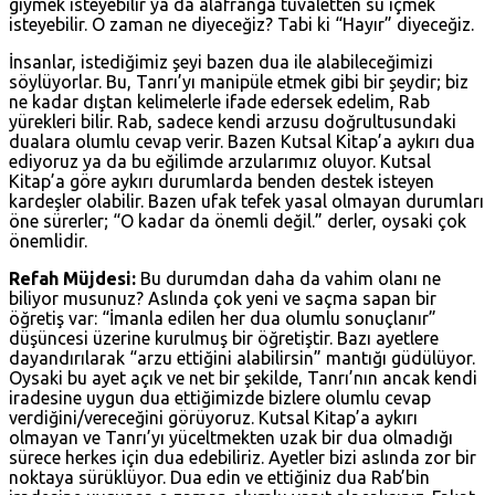
giymek isteyebilir ya da alafranga tuvaletten su içmek
isteyebilir. O zaman ne diyeceğiz? Tabi ki “Hayır” diyeceğiz.
İnsanlar, istediğimiz şeyi bazen dua ile alabileceğimizi
söylüyorlar. Bu, Tanrı’yı manipüle etmek gibi bir şeydir; biz
ne kadar dıştan kelimelerle ifade edersek edelim, Rab
yürekleri bilir. Rab, sadece kendi arzusu doğrultusundaki
dualara olumlu cevap verir. Bazen Kutsal Kitap’a aykırı dua
ediyoruz ya da bu eğilimde arzularımız oluyor. Kutsal
Kitap’a göre aykırı durumlarda benden destek isteyen
kardeşler olabilir. Bazen ufak tefek yasal olmayan durumları
öne sürerler; “O kadar da önemli değil.” derler, oysaki çok
önemlidir.
Refah Müjdesi:
Bu durumdan daha da vahim olanı ne
biliyor musunuz? Aslında çok yeni ve saçma sapan bir
öğretiş var: “İmanla edilen her dua olumlu sonuçlanır”
düşüncesi üzerine kurulmuş bir öğretiştir. Bazı ayetlere
dayandırılarak “arzu ettiğini alabilirsin” mantığı güdülüyor.
Oysaki bu ayet açık ve net bir şekilde, Tanrı’nın ancak kendi
iradesine uygun dua ettiğimizde bizlere olumlu cevap
verdiğini/vereceğini görüyoruz. Kutsal Kitap’a aykırı
olmayan ve Tanrı’yı yüceltmekten uzak bir dua olmadığı
sürece herkes için dua edebiliriz. Ayetler bizi aslında zor bir
noktaya sürüklüyor. Dua edin ve ettiğiniz dua Rab’bin