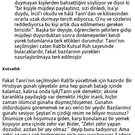
duymayan kişilerden bahsettiğini söylüyor ve diyor ki
“bir kişiyle müjdeyi paylaştınız, sizi dinledi, İsa’yı
duydu, İncil’i okudu ve hâlâ Tanrı’dan ve kilisesinden
ısrarla uzak durmayı tercih ediyorsa, O’nu ve sözlerini
reddediyorsa bu kişi artık dua edilmemesi gereken
birisidir.”. Başka bir deyişle, öğrencilerin şehirlere gidip
müjdeyi duyurduktan sonra dinlemeyenleri kendi
yürek tutumlarına terk ettikleri durumdur. Tanrı’nın
seçilmişleri zaten Rab’bi Kutsal Ruh sayesinde
bulacaklardır, fakat bazılarının yürekleri
nasırlaştırılmaya terk edilmiştir.
Kutsallık
Fakat Tanrı’nın seçilmişleri Rab’bi yüceltmek için hazırdır. Bir
Hristiyan günah işleyebilir ama hep günah batağı içinde
kalamaz, kalırsa onda Işık/Tanrı yok demektir; aksine
karanlıkla paydaşlığı var demektir. Hiçbir inanlı, hiçbir
zaman ölümcül günaha düşmez/düşemez. Günahın
öldürdüğünü görememek ne acı verici bir şeydir. Bazılarımız
günahı seviyor. Şeytan’ın çizdiği resim ne biliyor musunuz?
Önümüze çok hoşumuza giden, karşı konulamaz bir yemek
koyuyor ama içinde zehir var. Bizler, “Zehri zehir yapan
dozudur, azdan bir şey olmaz.” deyip bunu tadıyoruz. Ama
zehir az veya çok bedenimize girip onu uyuşturuyor. Sadece