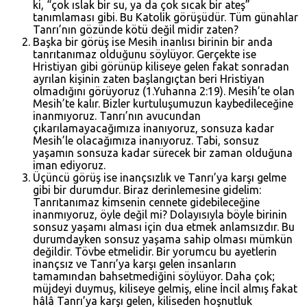
ki, “çok ıslak bir su, ya da çok sıcak bir ateş”
tanımlaması gibi. Bu Katolik görüşüdür. Tüm günahlar
Tanrı’nın gözünde kötü değil midir zaten?
Başka bir görüş ise Mesih inanlısı birinin bir anda
tanrıtanımaz olduğunu söylüyor. Gerçekte ise
Hristiyan gibi görünüp kiliseye gelen fakat sonradan
ayrılan kişinin zaten başlangıçtan beri Hristiyan
olmadığını görüyoruz (
1.Yuhanna 2:19
). Mesih’te olan
Mesih’te kalır. Bizler kurtuluşumuzun kaybedileceğine
inanmıyoruz. Tanrı’nın avucundan
çıkarılamayacağımıza inanıyoruz, sonsuza kadar
Mesih’le olacağımıza inanıyoruz. Tabi, sonsuz
yaşamın sonsuza kadar sürecek bir zaman olduğuna
iman ediyoruz.
Üçüncü görüş ise inançsızlık ve Tanrı’ya karşı gelme
gibi bir durumdur. Biraz derinlemesine gidelim:
Tanrıtanımaz kimsenin cennete gidebileceğine
inanmıyoruz, öyle değil mi? Dolayısıyla böyle birinin
sonsuz yaşamı alması için dua etmek anlamsızdır. Bu
durumdayken sonsuz yaşama sahip olması mümkün
değildir. Tövbe etmelidir. Bir yorumcu bu ayetlerin
inançsız ve Tanrı’ya karşı gelen insanların
tamamından bahsetmediğini söylüyor. Daha çok;
müjdeyi duymuş, kiliseye gelmiş, eline İncil almış fakat
hâlâ Tanrı’ya karşı gelen, kiliseden hoşnutluk