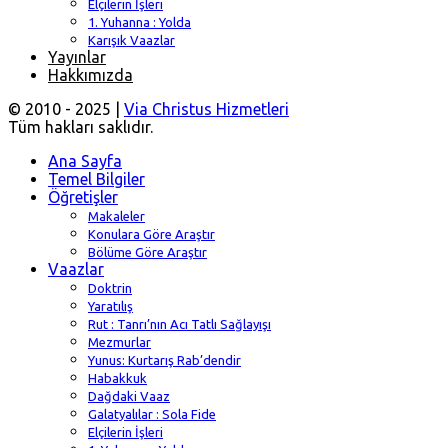
Elçilerin İşleri
1. Yuhanna : Yolda
Karışık Vaazlar
Yayınlar
Hakkımızda
© 2010 - 2025 |
Via Christus Hizmetleri
Tüm hakları saklıdır.
Ana Sayfa
Temel Bilgiler
Öğretişler
Makaleler
Konulara Göre Araştır
Bölüme Göre Araştır
Vaazlar
Doktrin
Yaratılış
Rut : Tanrı’nın Acı Tatlı Sağlayışı
Mezmurlar
Yunus: Kurtarış Rab’dendir
Habakkuk
Dağdaki Vaaz
Galatyalılar : Sola Fide
Elçilerin İşleri