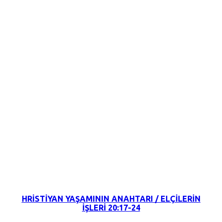
31 Temmuz 2022
HRİSTİYAN YAŞAMININ ANAHTARI / ELÇİLERİN
İŞLERİ 20:17-24