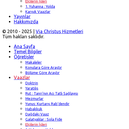
Elçilerin İşleri
1. Yuhanna : Yolda
Karışık Vaazlar
Yayınlar
Hakkımızda
© 2010 - 2025 |
Via Christus Hizmetleri
Tüm hakları saklıdır.
Ana Sayfa
Temel Bilgiler
Öğretişler
Makaleler
Konulara Göre Araştır
Bölüme Göre Araştır
Vaazlar
Doktrin
Yaratılış
Rut : Tanrı’nın Acı Tatlı Sağlayışı
Mezmurlar
Yunus: Kurtarış Rab’dendir
Habakkuk
Dağdaki Vaaz
Galatyalılar : Sola Fide
Elçilerin İşleri