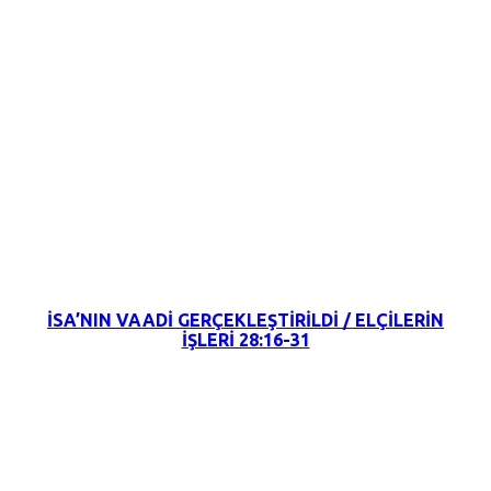
18 Eylül 2022
İSA’NIN VAADİ GERÇEKLEŞTİRİLDİ / ELÇİLERİN
İŞLERİ 28:16-31