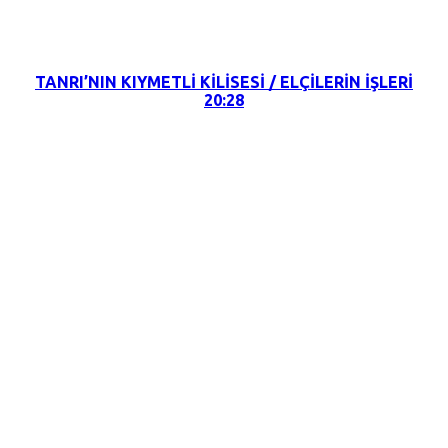
7 Ağustos 2022
TANRI’NIN KIYMETLİ KİLİSESİ / ELÇİLERİN İŞLERİ
20:28