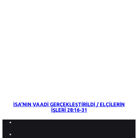
18 Eylül 2022
İSA’NIN VAADİ GERÇEKLEŞTİRİLDİ / ELÇİLERİN
İŞLERİ 28:16-31