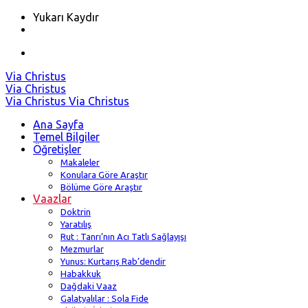
Yukarı Kaydır
Skip
Via Christus
to
Via Christus
content
Via Christus
Via Christus
Ana Sayfa
Temel Bilgiler
Öğretişler
Makaleler
Konulara Göre Araştır
Bölüme Göre Araştır
Vaazlar
Doktrin
Yaratılış
Rut : Tanrı’nın Acı Tatlı Sağlayışı
Mezmurlar
Yunus: Kurtarış Rab’dendir
Habakkuk
Dağdaki Vaaz
Galatyalılar : Sola Fide