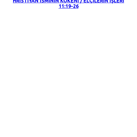
HRİSTİYAN İSMİNİN KÖKENİ / ELÇİLERİN İŞLERİ
11:19-26
15 Mayıs 2022