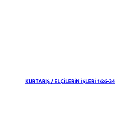
10 Temmuz 2022
KURTARIŞ / ELÇİLERİN İŞLERİ 16:6-34