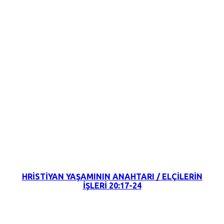
31 Temmuz 2022
HRİSTİYAN YAŞAMININ ANAHTARI / ELÇİLERİN
İŞLERİ 20:17-24