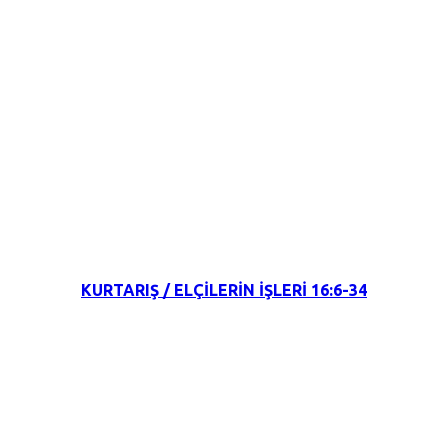
10 Temmuz 2022
KURTARIŞ / ELÇİLERİN İŞLERİ 16:6-34