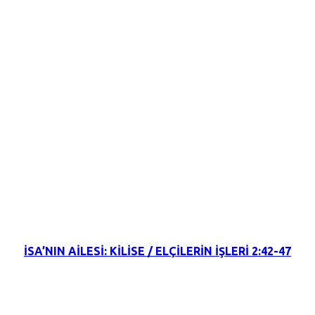
6 Şubat 2022
İSA’NIN AİLESİ: KİLİSE / ELÇİLERİN İŞLERİ 2:42-47