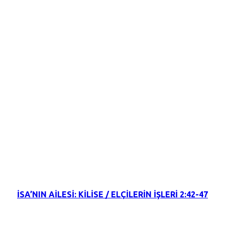
6 Şubat 2022
İSA’NIN AİLESİ: KİLİSE / ELÇİLERİN İŞLERİ 2:42-47