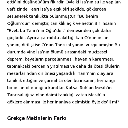
ettiğini düşündüğüm fikirdir. Öyle ki İsa’nın su ile yapılan
vaftizinde Tanrı İsa’ya açık biri şekilde, göklerden
seslenerek tanıklıkta bulunmuştur: “Bu benim
Oğlum’dur” demiştir, tanıklık açık ve nettir. Bir insanın
“Evet, bu Tanrı’nın Oğlu’dur.” demesinden çok daha
güçlüdür. Ayrıca çarmıhta akıttığı kan O’nun insan
yanını, dirilişi ise O’nun Tanrısal yanını vurgulamıştır. Bu
durumda yine İsa’nın ölümü sırasındaki mucizesel
deprem, kayaların parçalanması, havanın kararması,
tapınaktaki perdenin yırtılması ve daha da ötesi ölülerin
mezarlarından dirilmesi yaşandı ki Tanrı’nın olaylara
tanıklık ettiğini ve çarmıhta ölen bu insanın, herhangi
bir insan olmadığını kanıtlar. Kutsal Ruh’un Mesih’in
Tanrısallığına olan daimî tanıklığı zaten Mesih’in
göklere alınması ile her inanlıya gelmiştir, öyle değil mi?
Grekçe Metinlerin Farkı