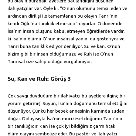
bu olayın buradaki ayetlere bağlandığını düşünen
ilahiyatçılar var. Öyle ki, “O’nun ölümünü temsil eden ve
ardından dirilişi ile tamamlanan bu olayın Tanrı’nın
kendi Oğlu’na tanıklık etmesidir” diyorlar. O dönemde
İsa’nın insan oluşunu kabul etmeyen öğretilerde vardır,
ki İsa’nın ölümü O’nun insansal yanını da gösteriyor ve
Tanrı buna tanıklık ediyor deniliyor. Su ve kan, O’nun
bizim gibi bir insan olduğumuzu ve Ruh ise O’nun
Tanrısal öze sahip olduğu vurgulanıyor.
Su, Kan ve Ruh: Görüş 3
Çok saygı duyduğum bir ilahiyatçı bu ayetlere ilginç bir
yorum getirmiş: Suyun, İsa’nın doğumunu temsil ettiğini
düşünüyor. Çünkü her bebek annesinin karnında sudan
doğar. Dolayısıyla İsa’nın mucizesel doğumu Tanrı’nın
bir tanıklığıdır. Kan ise çok iyi bildiğimiz çarmıhtaki
ölüm olayını sembolize eder. Bu pastör ve ilahiyatçı