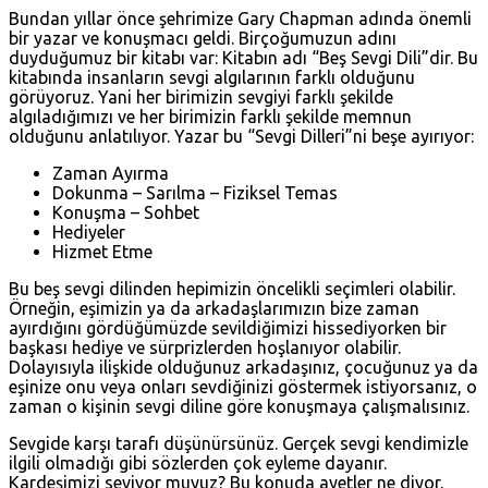
Bundan yıllar önce şehrimize Gary Chapman adında önemli
bir yazar ve konuşmacı geldi. Birçoğumuzun adını
duyduğumuz bir kitabı var: Kitabın adı “Beş Sevgi Dili”dir. Bu
kitabında insanların sevgi algılarının farklı olduğunu
görüyoruz. Yani her birimizin sevgiyi farklı şekilde
algıladığımızı ve her birimizin farklı şekilde memnun
olduğunu anlatılıyor. Yazar bu “Sevgi Dilleri”ni beşe ayırıyor:
Zaman Ayırma
Dokunma – Sarılma – Fiziksel Temas
Konuşma – Sohbet
Hediyeler
Hizmet Etme
Bu beş sevgi dilinden hepimizin öncelikli seçimleri olabilir.
Örneğin, eşimizin ya da arkadaşlarımızın bize zaman
ayırdığını gördüğümüzde sevildiğimizi hissediyorken bir
başkası hediye ve sürprizlerden hoşlanıyor olabilir.
Dolayısıyla ilişkide olduğunuz arkadaşınız, çocuğunuz ya da
eşinize onu veya onları sevdiğinizi göstermek istiyorsanız, o
zaman o kişinin sevgi diline göre konuşmaya çalışmalısınız.
Sevgide karşı tarafı düşünürsünüz. Gerçek sevgi kendimizle
ilgili olmadığı gibi sözlerden çok eyleme dayanır.
Kardeşimizi seviyor muyuz? Bu konuda ayetler ne diyor,