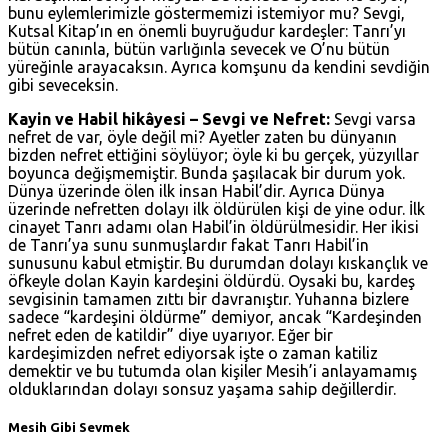
bunu eylemlerimizle göstermemizi istemiyor mu? Sevgi,
Kutsal Kitap’ın en önemli buyruğudur kardeşler: Tanrı’yı
bütün canınla, bütün varlığınla sevecek ve O’nu bütün
yüreğinle arayacaksın. Ayrıca komşunu da kendini sevdiğin
gibi seveceksin.
Kayin ve Habil hikâyesi – Sevgi ve Nefret:
Sevgi varsa
nefret de var, öyle değil mi? Ayetler zaten bu dünyanın
bizden nefret ettiğini söylüyor; öyle ki bu gerçek, yüzyıllar
boyunca değişmemiştir. Bunda şaşılacak bir durum yok.
Dünya üzerinde ölen ilk insan Habil’dir. Ayrıca Dünya
üzerinde nefretten dolayı ilk öldürülen kişi de yine odur. İlk
cinayet Tanrı adamı olan Habil’in öldürülmesidir. Her ikisi
de Tanrı’ya sunu sunmuşlardır fakat Tanrı Habil’in
sunusunu kabul etmiştir. Bu durumdan dolayı kıskançlık ve
öfkeyle dolan Kayin kardeşini öldürdü. Oysaki bu, kardeş
sevgisinin tamamen zıttı bir davranıştır. Yuhanna bizlere
sadece “kardeşini öldürme” demiyor, ancak “Kardeşinden
nefret eden de katildir” diye uyarıyor. Eğer bir
kardeşimizden nefret ediyorsak işte o zaman katiliz
demektir ve bu tutumda olan kişiler Mesih’i anlayamamış
olduklarından dolayı sonsuz yaşama sahip değillerdir.
Mesih Gibi Sevmek