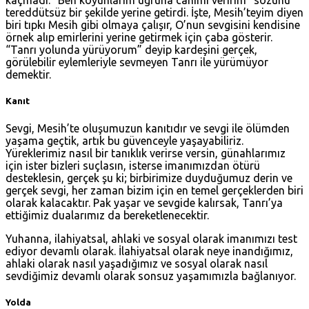
kaçmadı. “Ben koyunlarım uğruna canımı veririm” sözünü
tereddütsüz bir şekilde yerine getirdi. İşte, Mesih’teyim diyen
biri tıpkı Mesih gibi olmaya çalışır, O’nun sevgisini kendisine
örnek alıp emirlerini yerine getirmek için çaba gösterir.
“Tanrı yolunda yürüyorum” deyip kardeşini gerçek,
görülebilir eylemleriyle sevmeyen Tanrı ile yürümüyor
demektir.
Kanıt
Sevgi, Mesih’te oluşumuzun kanıtıdır ve sevgi ile ölümden
yaşama geçtik, artık bu güvenceyle yaşayabiliriz.
Yüreklerimiz nasıl bir tanıklık verirse versin, günahlarımız
için ister bizleri suçlasın, isterse imanımızdan ötürü
desteklesin, gerçek şu ki; birbirimize duyduğumuz derin ve
gerçek sevgi, her zaman bizim için en temel gerçeklerden biri
olarak kalacaktır. Pak yaşar ve sevgide kalırsak, Tanrı’ya
ettiğimiz dualarımız da bereketlenecektir.
Yuhanna, ilahiyatsal, ahlaki ve sosyal olarak imanımızı test
ediyor devamlı olarak. İlahiyatsal olarak neye inandığımız,
ahlaki olarak nasıl yaşadığımız ve sosyal olarak nasıl
sevdiğimiz devamlı olarak sonsuz yaşamımızla bağlanıyor.
Yolda