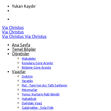
Yukarı Kaydır
Skip
Via Christus
to
Via Christus
content
Via Christus
Via Christus
Ana Sayfa
Temel Bilgiler
Öğretişler
Makaleler
Konulara Göre Araştır
Bölüme Göre Araştır
Vaazlar
Doktrin
Yaratılış
Rut : Tanrı’nın Acı Tatlı Sağlayışı
Mezmurlar
Yunus: Kurtarış Rab’dendir
Habakkuk
Dağdaki Vaaz
Galatyalılar : Sola Fide