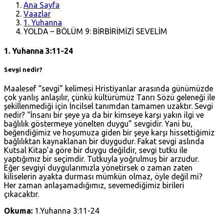
Ana Sayfa
Vaazlar
1. Yuhanna
YOLDA – BÖLÜM 9: BİRBİRİMİZİ SEVELİM
1. Yuhanna 3:11-24
Sevgi nedir?
Maalesef “sevgi” kelimesi Hristiyanlar arasında günümüzde
çok yanlış anlaşılır, çünkü kültürümüz Tanrı Sözü geleneği ile
şekillenmediği için İncilsel tanımdan tamamen uzaktır. Sevgi
nedir? “İnsanı bir şeye ya da bir kimseye karşı yakın ilgi ve
bağlılık göstermeye yönelten duygu” sevgidir. Yani bu,
beğendiğimiz ve hoşumuza giden bir şeye karşı hissettiğimiz
bağlılıktan kaynaklanan bir duygudur. Fakat sevgi aslında
Kutsal Kitap’a göre bir duygu değildir, sevgi tutku ile
yaptığımız bir seçimdir. Tutkuyla yoğrulmuş bir arzudur.
Eğer sevgiyi duygularımızla yönetirsek o zaman zaten
kiliselerin ayakta durması mümkün olmaz, öyle değil mi?
Her zaman anlaşamadığımız, sevemediğimiz birileri
çıkacaktır.
Okuma:
1.Yuhanna 3:11-24