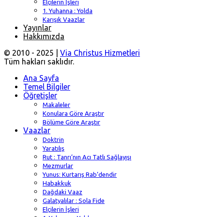
Elçilerin İşleri
1. Yuhanna : Yolda
Karışık Vaazlar
Yayınlar
Hakkımızda
© 2010 - 2025 |
Via Christus Hizmetleri
Tüm hakları saklıdır.
Ana Sayfa
Temel Bilgiler
Öğretişler
Makaleler
Konulara Göre Araştır
Bölüme Göre Araştır
Vaazlar
Doktrin
Yaratılış
Rut : Tanrı’nın Acı Tatlı Sağlayışı
Mezmurlar
Yunus: Kurtarış Rab’dendir
Habakkuk
Dağdaki Vaaz
Galatyalılar : Sola Fide
Elçilerin İşleri