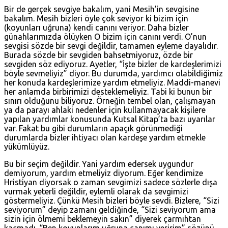
Bir de gerçek sevgiye bakalım, yani Mesih’in sevgisine
bakalım. Mesih bizleri öyle çok seviyor ki bizim için
(koyunları uğruna) kendi canını veriyor. Daha bizler
günahlarımızda ölüyken O bizim için canını verdi. O’nun
sevgisi sözde bir sevgi değildir, tamamen eyleme dayalıdır.
Burada sözde bir sevgiden bahsetmiyoruz, özde bir
sevgiden söz ediyoruz. Ayetler, “İşte bizler de kardeşlerimizi
böyle sevmeliyiz” diyor. Bu durumda, yardımcı olabildiğimiz
her konuda kardeşlerimize yardım etmeliyiz. Maddi-manevi
her anlamda birbirimizi desteklemeliyiz. Tabi ki bunun bir
sınırı olduğunu biliyoruz. Örneğin tembel olan, çalışmayan
ya da parayı ahlaki nedenler için kullanmayacak kişilere
yapılan yardımlar konusunda Kutsal Kitap’ta bazı uyarılar
var. Fakat bu gibi durumların apaçık görünmediği
durumlarda bizler ihtiyacı olan kardeşe yardım etmekle
yükümlüyüz.
Bu bir seçim değildir. Yani yardım edersek uygundur
demiyorum, yardım etmeliyiz diyorum. Eğer kendimize
Hristiyan diyorsak o zaman sevgimizi sadece sözlerle dışa
vurmak yeterli değildir, eylemli olarak da sevgimizi
göstermeliyiz. Çünkü Mesih bizleri böyle sevdi. Bizlere, “Sizi
seviyorum” deyip zamanı geldiğinde, “Sizi seviyorum ama
sizin için ölmemi beklemeyin sakın” diyerek çarmıhtan