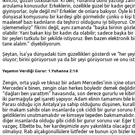
İkincisi, gözün tutkularıdır. Ki ben, Yuhanna bunu yazdığı 
arzulama konusudur. Erkeklerin, özellikle güzel bir kadın geçi
giyiniyorlar, öyle değil mi? Erkekler de onlara bakıyor. Öyle ki
dünyasal komşusunu bir kardeşi gibi görmelidir çünkü o kişi ba
maalesef bazı kadınların da teşhirci olduğunu iyi biliyoruz. O
işlememeliyiz” fikrini değil, aynı zamanda “başka birinin gözl
olabilir: Yani bakan kişi bir kadın da olabilir; sadece başka b
bir şeyleri tutkulu bir şekilde istiyoruz. Ben bazen elektroni
tane alalım.” diyebiliyorum.
Şeytan, İsa’ya dünyadaki tüm güzellikleri gösterdi ve “her şey
oluyor; birini görüyorsun ya da bir şeyi görüyorsun ve onu ist
Yaşamın Verdiği Gurur:
1.Yuhanna 2:16
Zengin, orta yaşlı ve tıknaz bir adam Mercedes’inin içine oturmuş
Mercedes’e binen, zengin olan herkes böyledir demek değildir
“dağları ben yarattım” havasında, son derece gururlu ve kibirl
iki parmağıyla gel işareti yapıyor. Adam elinin tamamını bile k
Parası olduğu için Antalya’ya sahip olduğunu düşünen, kuralla
bir makam sahibi olan insanlarda çok ciddi bir gurur sorunu b
geldiklerini unutmamalıdır ve kimseye tepeden bakmamalıdır. 
diğer insanlarda olduğu gibi ciddi bir gurur sorunu var. Eğe
vazgeç. Elbette bu, her kardeşimizle aynı yakınlıkta olacağız
olmalıyız. Rab alçakgönüllülere lütfeder ve bunun için bizler k