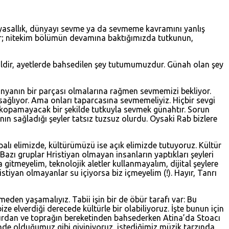
yasallık, dünyayı sevme ya da sevmeme kavramını yanlış
ildir; nitekim bölümün devamına baktığımızda tutkunun,
ildir, ayetlerde bahsedilen şey tutumumuzdur. Günah olan şey
 dünyanın bir parçası olmalarına rağmen sevmemizi bekliyor.
r sağlıyor. Ama onları taparcasına sevmemeliyiz. Hiçbir sevgi
n kopamayacak bir şekilde tutkuyla sevmek günahtır. Sorun
nın sağladığı şeyler tatsız tuzsuz olurdu. Oysaki Rab bizlere
alı elimizde, kültürümüzü ise açık elimizde tutuyoruz. Kültür
. Bazı gruplar Hristiyan olmayan insanların yaptıkları şeyleri
meyelim, teknolojik aletler kullanmayalım, dijital şeylere
stiyan olmayanlar su içiyorsa biz içmeyelim (!). Hayır, Tanrı
eden yaşamalıyız. Tabii işin bir de öbür tarafı var: Bu
e elverdiği derecede kültürle bir olabiliyoruz. İşte bunun için
ğmurdan ve toprağın bereketinden bahsederken Atina’da Stoacı
sesinde olduğumuz gibi giyiniyoruz, istediğimiz müzik tarzında