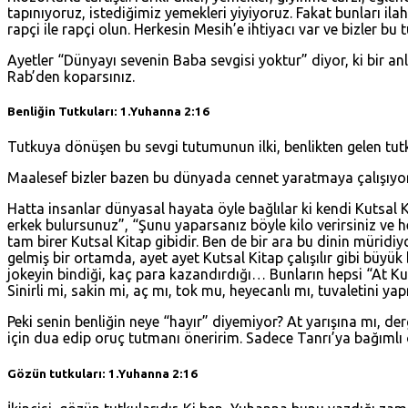
tapınıyoruz, istediğimiz yemekleri yiyiyoruz. Fakat bunları il
rapçi ile rapçi olun. Herkesin Mesih’e ihtiyacı var ve bizler 
Ayetler “Dünyayı sevenin Baba sevgisi yoktur” diyor, ki bir an
Rab’den koparsınız.
Benliğin Tutkuları:
1.Yuhanna 2:16
Tutkuya dönüşen bu sevgi tutumunun ilki, benlikten gelen tutkul
Maalesef bizler bazen bu dünyada cennet yaratmaya çalışıyoru
Hatta insanlar dünyasal hayata öyle bağlılar ki kendi Kutsal Ki
erkek bulursunuz”, “Şunu yaparsanız böyle kilo verirsiniz ve 
tam birer Kutsal Kitap gibidir. Ben de bir ara bu dinin müridi
gelmiş bir ortamda, ayet ayet Kutsal Kitap çalışılır gibi büyü
jokeyin bindiği, kaç para kazandırdığı… Bunların hepsi “At Ku
Sinirli mi, sakin mi, aç mı, tok mu, heyecanlı mı, tuvaletin
Peki senin benliğin neye “hayır” diyemiyor? At yarışına mı, d
için dua edip oruç tutmanı öneririm. Sadece Tanrı’ya bağımlı
Gözün tutkuları:
1.Yuhanna 2:16