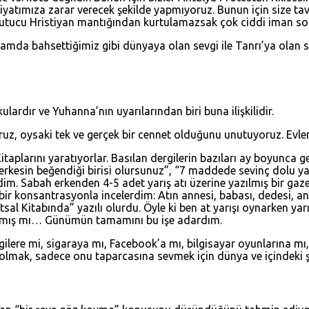
ahiyatımıza zarar verecek şekilde yapmıyoruz. Bunun için size tav
bu tutucu Hristiyan mantığından kurtulamazsak çok ciddi iman so
lamda bahsettiğimiz gibi dünyaya olan sevgi ile Tanrı’ya olan s
ardır ve Yuhanna’nın uyarılarından biri buna ilişkilidir.
z, oysaki tek ve gerçek bir cennet olduğunu unutuyoruz. Evler,
taplarını yaratıyorlar. Basılan dergilerin bazıları ay boyunca g
herkesin beğendiği birisi olursunuz”, “7 maddede sevinç dolu ya
ydim. Sabah erkenden 4-5 adet yarış atı üzerine yazılmış bir gaz
k bir konsantrasyonla incelerdim: Atın annesi, babası, dedesi, a
tsal Kitabında” yazılı olurdu. Öyle ki ben at yarışı oynarken 
i yapmış mı… Günümün tamamını bu işe adardım.
ergilere mi, sigaraya mı, Facebook’a mı, bilgisayar oyunlarına 
 olmak, sadece onu taparcasına sevmek için dünya ve içindeki ş