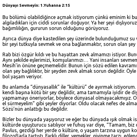
Dünyayı Sevmeyin:
1.Yuhanna 2:15
Bu bölümü olabildiğince açmak istiyorum çünkü eminim ki bu 
algıladıkları için ciddi sorunlar doğuyor. Ya her şeyi dışlıyo
bağımlılığın, gururun sorun olduğunu görüyoruz.
Ayrıca dünya diye kastedilen şey üzerinde bulunduğumuz su v
bir şeyi tutkuyla sevmek ve ona bağlanmaktır, sorun olan şey
Rab bizi özgür kıldı ve bu hayattan zevk almamızı istiyor. Bun
Aynı şekilde eşlerimizi, komşularımızı… Yani insanları sevmemi
Mesih’in önüne geçmemelidir. Bunun için sözü edilen kavramı i
olan şey bağlılıktır, bir şeyden zevk almak sorun değildir. Öy
bol yaşam veriyor.
Bu anlamda “dünyasallık” ile “kültürü” de ayırmak istiyorum. 
kendi başına kötü bir şey değildir, ama tamamıyla iyidir de diye
yapmamayı öneriyorlar, böylece dünyasal olmayacakmışız. O z
el sürmeyelim” gibi şeyler diyorlar. Oldu olacak nefes de alma
Sözü’nün anlattığı bu değildir.
Bizler bu dünyada yaşıyoruz ve eğer bu dünyada ışık olmak isti
kültürde uyuşturucu satılıyor ve fuhuş var diye, “Tamam, biz de
Pavlus, gezdiği her yerde o kültüre, o yaşam tarzına uygun k
filozoflarla tartıştı. Farklı diller, yemekler, giyinme tarzı, e