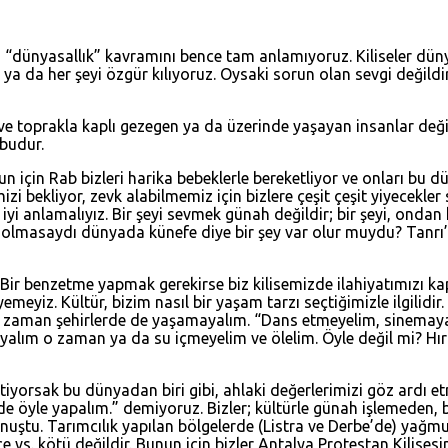
“dünyasallık” kavramını bence tam anlamıyoruz. Kiliseler dün
ruz ya da her şeyi özgür kılıyoruz. Oysaki sorun olan sevgi değ
e toprakla kaplı gezegen ya da üzerinde yaşayan insanlar değ
 budur.
un için Rab bizleri harika bebeklerle bereketliyor ve onları bu
zi bekliyor, zevk alabilmemiz için bizlere çeşit çeşit yiyecekle
yi anlamalıyız. Bir şeyi sevmek günah değildir; bir şeyi, onda
le olmasaydı dünyada künefe diye bir şey var olur muydu? Tanrı’
Bir benzetme yapmak gerekirse biz kilisemizde ilahiyatımızı kap
meyiz. Kültür, bizim nasıl bir yaşam tarzı seçtiğimizle ilgilidir
aman şehirlerde de yaşamayalım. “Dans etmeyelim, sinemaya git
yalım o zaman ya da su içmeyelim ve ölelim. Öyle değil mi? Hıri
yorsak bu dünyadan biri gibi, ahlaki değerlerimizi göz ardı etm
 öyle yapalım.” demiyoruz. Bizler; kültürle günah işlemeden, biz
onuştu. Tarımcılık yapılan bölgelerde (Listra ve Derbe’de) ya
ğlence vs. kötü değildir. Bunun için bizler Antalya Protestan Kili