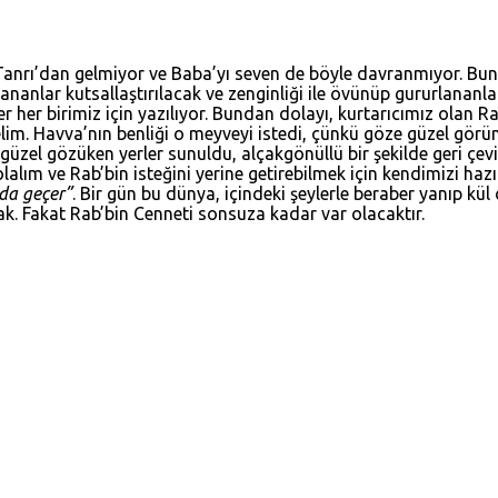
Tanrı’dan gelmiyor ve Baba’yı seven de böyle davranmıyor. Bunun
klananlar kutsallaştırılacak ve zenginliği ile övünüp gururlananl
r her birimiz için yazılıyor. Bundan dolayı, kurtarıcımız olan R
elim. Havva’nın benliği o meyveyi istedi, çünkü göze güzel görü
 güzel gözüken yerler sunuldu, alçakgönüllü bir şekilde geri çevi
olalım ve Rab’bin isteğini yerine getirebilmek için kendimizi ha
da geçer”
. Bir gün bu dünya, içindeki şeylerle beraber yanıp kü
cak. Fakat Rab’bin Cenneti sonsuza kadar var olacaktır.