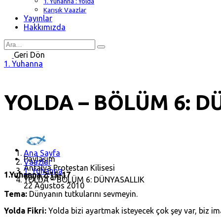
1. Yuhanna : Yolda
Karışık Vaazlar
Yayınlar
Hakkımızda
Search
for
Geri Dön
1. Yuhanna
YOLDA – BÖLÜM 6: D
Ana Sayfa
Paylaşım
Vaazlar
Antalya Protestan Kilisesi
1. Yuhanna
1.Yuhanna 2:15-17
Yayın Tarihi
YOLDA – BÖLÜM 6: DÜNYASALLIK
22 Ağustos 2010
Tema:
Dünyanın tutkularını sevmeyin.
Yolda Fikri:
Yolda bizi ayartmak isteyecek çok şey var, biz i