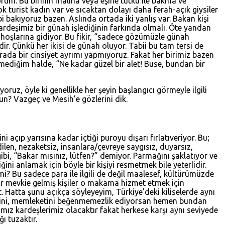
um. Bu birinin malına veya eşine tutku ile bakma ve
ok turist kadın var ve sıcaktan dolayı daha ferah-açık giysiler
ibi bakıyoruz bazen. Aslında ortada iki yanlış var. Bakan kişi
 kardeşimiz bir günah işlediğinin farkında olmalı. Öte yandan
i hoşlarına gidiyor. Bu fikir, “sadece gözümüzle günah
ir. Çünkü her ikisi de günah oluyor. Tabii bu tam tersi de
Burada bir cinsiyet ayrımı yapmıyoruz. Fakat her birimiz bazen
ilmediğim halde, “Ne kadar güzel bir alet! Buse, bundan bir
uz, öyle ki genellikle her şeyin başlangıcı görmeyle ilgili
un? Vazgeç ve Mesih’e gözlerini dik.
i açıp yarısına kadar içtiği puroyu dışarı fırlatıveriyor. Bu;
en, nezaketsiz, insanlara/çevreye saygısız, duyarsız,
ibi, “Bakar mısınız, lütfen?” demiyor. Parmağını şaklatıyor ve
ini anlamak için böyle bir kişiyi resmetmek bile yeterlidir.
i? Bu sadece para ile ilgili de değil maalesef, kültürümüzde
ir mevkie gelmiş kişiler o makama hizmet etmek için
Hatta şunu açıkça söyleyeyim, Türkiye’deki kiliselerde aynı
eçmişini, memleketini beğenmemezlik ediyorsan hemen bundan
mız kardeşlerimiz olacaktır fakat herkese karşı aynı seviyede
ı tuzaktır.