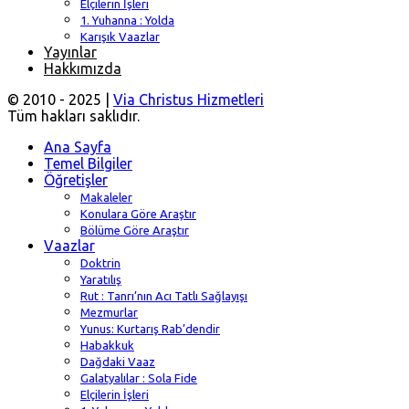
Elçilerin İşleri
1. Yuhanna : Yolda
Karışık Vaazlar
Yayınlar
Hakkımızda
© 2010 - 2025 |
Via Christus Hizmetleri
Tüm hakları saklıdır.
Ana Sayfa
Temel Bilgiler
Öğretişler
Makaleler
Konulara Göre Araştır
Bölüme Göre Araştır
Vaazlar
Doktrin
Yaratılış
Rut : Tanrı’nın Acı Tatlı Sağlayışı
Mezmurlar
Yunus: Kurtarış Rab’dendir
Habakkuk
Dağdaki Vaaz
Galatyalılar : Sola Fide
Elçilerin İşleri