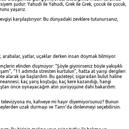
siyem şudur: Yahudi ile Yahudi, Grek ile Grek, çocuk ile çocuk,
runu yaşarız.
evgiyi karşılaştırıyor: Bu dünyadaki zevklere tutunursanız,
 arabalar, yatlar, uçaklar derken insan doymak bilmiyor.
ençlerin elinden düşmüyor: “Şöyle giyinirseniz böyle yakışıklı
şam”, “11 adımda stresten kurtulun”, hatta at yarışı dergileri
ete alarak işe başlardım. Bu gazeteyi; sigaradan bulut haline
nneannesi; kaç yarış koştuğu, kaç kere kazandığı, hangi
yarıştan önce oynayacağım atın yürüyüşüne dahi bakardım:
mı, televizyona mı, kahveye mi hayır diyemiyorsunuz? Bunun
eylerden uzak durmayı ve Tanrı’da dinlenmeyi seçebilirsin.