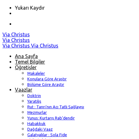
Yukarı Kaydır
Skip
Via Christus
to
Via Christus
content
Via Christus
Via Christus
Ana Sayfa
Temel Bilgiler
Öğretişler
Makaleler
Konulara Göre Araştır
Bölüme Göre Araştır
Vaazlar
Doktrin
Yaratılış
Rut : Tanrı’nın Acı Tatlı Sağlayışı
Mezmurlar
Yunus: Kurtarış Rab’dendir
Habakkuk
Dağdaki Vaaz
Galatyalılar : Sola Fide