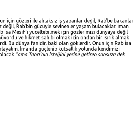
 için gözleri ile ahlaksız iş yapanlar değil, Rab’be bakanlar
ar değil, Rab’bin gücüyle sevinenler yaşam bulacaklar. İman
ab İsa Mesih’i yüceltebilmek için gözlerimizi dünyaya değil
nüyordu ve hikmet sahibi olmak için ondan bir ısırık almak
rdi. Bu dünya fanidir, baki olan göklerdir. Onun için Rab İsa
zırlayalım. İmanda güçlenip kutsallık yolunda kendimizi
l olacak
“ama Tanrı’nın isteğini yerine getiren sonsuza dek