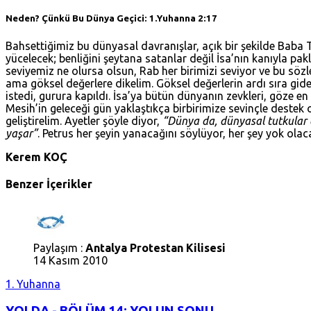
Neden? Çünkü Bu Dünya Geçici:
1.Yuhanna 2:17
Bahsettiğimiz bu dünyasal davranışlar, açık bir şekilde Baba 
yücelecek; benliğini şeytana satanlar değil İsa’nın kanıyla pa
seviyemiz ne olursa olsun, Rab her birimizi seviyor ve bu sözle
ama göksel değerlere dikelim. Göksel değerlerin ardı sıra gid
istedi, gurura kapıldı. İsa’ya bütün dünyanın zevkleri, göze en
Mesih’in geleceği gün yaklaştıkça birbirimize sevinçle destek 
geliştirelim. Ayetler şöyle diyor,
“Dünya da, dünyasal tutkular 
yaşar”
. Petrus her şeyin yanacağını söylüyor, her şey yok ola
Kerem KOÇ
Benzer İçerikler
Paylaşım :
Antalya Protestan Kilisesi
14 Kasım 2010
1. Yuhanna
YOLDA - BÖLÜM 14: YOLUN SONU