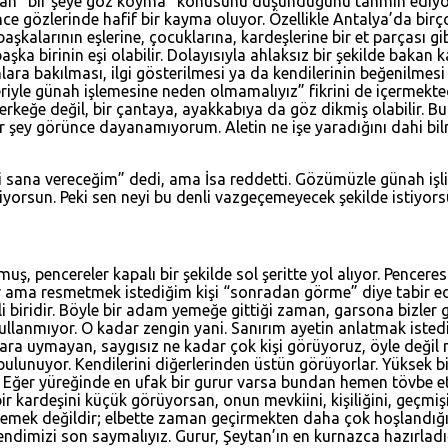
zaman “bir şeye göz koyma” konusunu düşündüğünü tahmin ediyor
nce gözlerinde hafif bir kayma oluyor. Özellikle Antalya’da birç
 başkalarının eşlerine, çocuklarına, kardeşlerine bir et parçası g
şka birinin eşi olabilir. Dolayısıyla ahlaksız bir şekilde bakan
nlara bakılması, ilgi gösterilmesi ya da kendilerinin beğenilmes
eriyle günah işlemesine neden olmamalıyız” fikrini de içermekted
ir erkeğe değil, bir çantaya, ayakkabıya da göz dikmiş olabilir. 
k bir şey görünce dayanamıyorum. Aletin ne işe yaradığını dahi b
i sana vereceğim” dedi, ama İsa reddetti. Gözümüzle günah işliyor
iyorsun. Peki sen neyi bu denli vazgeçemeyecek şekilde istiyors
, pencereler kapalı bir şekilde sol şeritte yol alıyor. Penceresin
 ama resmetmek istediğim kişi “sonradan görme” diye tabir edil
i biridir. Böyle bir adam yemeğe gittiği zaman, garsona bizler g
ullanmıyor. O kadar zengin yani. Sanırım ayetin anlatmak istediğ
ra uymayan, saygısız ne kadar çok kişi görüyoruz, öyle değil m
ulunuyor. Kendilerini diğerlerinden üstün görüyorlar. Yüksek b
Eğer yüreğinde en ufak bir gurur varsa bundan hemen tövbe et. 
r bir kardeşini küçük görüyorsan, onun mevkiini, kişiliğini, g
 demek değildir; elbette zaman geçirmekten daha çok hoşlandığı
endimizi son saymalıyız. Gurur, Şeytan’ın en kurnazca hazırladığ