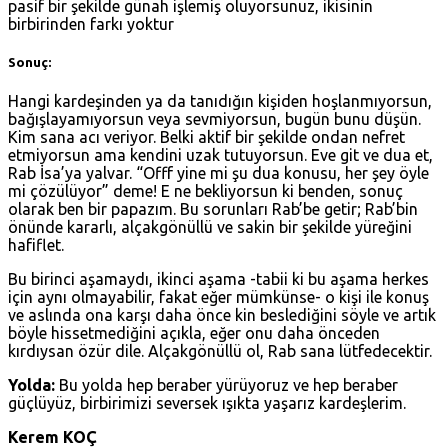
pasif bir şekilde günah işlemiş oluyorsunuz, ikisinin
birbirinden farkı yoktur
Sonuç:
Hangi kardeşinden ya da tanıdığın kişiden hoşlanmıyorsun,
bağışlayamıyorsun veya sevmiyorsun, bugün bunu düşün.
Kim sana acı veriyor. Belki aktif bir şekilde ondan nefret
etmiyorsun ama kendini uzak tutuyorsun. Eve git ve dua et,
Rab İsa’ya yalvar. “Offf yine mi şu dua konusu, her şey öyle
mi çözülüyor” deme! E ne bekliyorsun ki benden, sonuç
olarak ben bir papazım. Bu sorunları Rab’be getir; Rab’bin
önünde kararlı, alçakgönüllü ve sakin bir şekilde yüreğini
hafiflet.
Bu birinci aşamaydı, ikinci aşama -tabii ki bu aşama herkes
için aynı olmayabilir, fakat eğer mümkünse- o kişi ile konuş
ve aslında ona karşı daha önce kin beslediğini söyle ve artık
böyle hissetmediğini açıkla, eğer onu daha önceden
kırdıysan özür dile. Alçakgönüllü ol, Rab sana lütfedecektir.
Yolda:
Bu yolda hep beraber yürüyoruz ve hep beraber
güçlüyüz, birbirimizi seversek ışıkta yaşarız kardeşlerim.
Kerem KOÇ