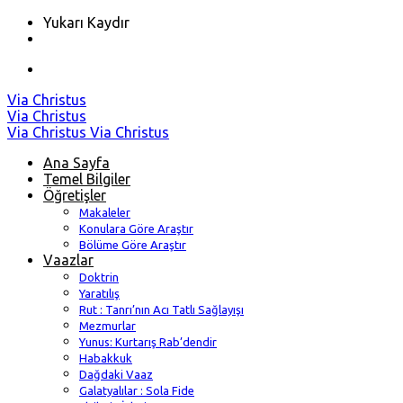
Yukarı Kaydır
Skip
Via Christus
to
Via Christus
content
Via Christus
Via Christus
Ana Sayfa
Temel Bilgiler
Öğretişler
Makaleler
Konulara Göre Araştır
Bölüme Göre Araştır
Vaazlar
Doktrin
Yaratılış
Rut : Tanrı’nın Acı Tatlı Sağlayışı
Mezmurlar
Yunus: Kurtarış Rab’dendir
Habakkuk
Dağdaki Vaaz
Galatyalılar : Sola Fide