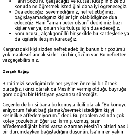
Tanrı Sözü’nü çalışacağız ve Kutsal Kitap’ın bize bu
konuda ne öğretmek istediğini daha iyi öğreneceğiz.
Dua edeceğiz; sevemediğimiz, nefret ettiğimiz,
bağışlayamadığınız kişiler için olabildiğince dua
edeceğiz. Hani “aman beter olsun” dediğimiz bazı
kişiler var ya, onların kurtuluşu için dua edeceğiz.
Sonuncusu, alçakgönüllü bir şekilde bu kardeşlerle ya
da kişilerle iletişim kuracağız.
Karşınızdaki kişi sizden nefret edebilir, bunun bir çözümü
yok maalesef ancak sizler için bir çözüm var. Bu nefretten
vazgeçebilirsiniz.
Gerçek Bağış:
Birbirimizi sevdiğimizde her şeyden önce iyi bir örnek
olacağız, ikinci olarak da Mesih’in vermiş olduğu buyruğa
göre doğru bir Hristiyan yaşantısı süreceğiz.
Geçenlerde birisi bana bu konuyla ilgili olarak “Bu konuyu
anlıyorum fakat bağışlamak/sevmek istediğim kişiyi
kesinlikle affedemiyorum.” dedi. Bu problem aslında çok
kolay çözülebilir. Eğer sizi kırmış, üzmüş, sizin
affedemediğiniz birisi varsa o zaman Mesih’in bizleri nasıl
bir durumdayken bağışladığını düşünün. İsa’nın en yakın