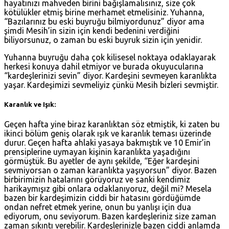
hayatınızı mahveden birini bağışlamalısınız, size çok
kötülükler etmiş birine merhamet etmelisiniz. Yuhanna,
“Bazılarınız bu eski buyruğu bilmiyordunuz” diyor ama
şimdi Mesih’in sizin için kendi bedenini verdiğini
biliyorsunuz, o zaman bu eski buyruk sizin için yenidir.
Yuhanna buyruğu daha çok kilisesel noktaya odaklayarak
herkesi konuya dahil etmiyor ve burada okuyucularına
“kardeşlerinizi sevin” diyor. Kardeşini sevmeyen karanlıkta
yaşar. Kardeşimizi sevmeliyiz çünkü Mesih bizleri sevmiştir.
Karanlık ve Işık:
Geçen hafta yine biraz karanlıktan söz etmiştik, ki zaten bu
ikinci bölüm geniş olarak ışık ve karanlık teması üzerinde
durur. Geçen hafta ahlaki yasaya bakmıştık ve 10 Emir’in
prensiplerine uymayan kişinin karanlıkta yaşadığını
görmüştük. Bu ayetler de aynı şekilde, “Eğer kardeşini
sevmiyorsan o zaman karanlıkta yaşıyorsun” diyor. Bazen
birbirimizin hatalarını görüyoruz ve sanki kendimiz
harikaymışız gibi onlara odaklanıyoruz, değil mi? Mesela
bazen bir kardeşimizin ciddi bir hatasını gördüğümde
ondan nefret etmek yerine, onun bu yanlışı için dua
ediyorum, onu seviyorum. Bazen kardeşleriniz size zaman
zaman sıkıntı verebilir. Kardeşlerinizle bazen ciddi anlamda