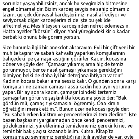
sorunlar yaşayabilirsiniz, ancak bu sevgimizin bitmesine
engel olmamalıdır. Bizim kardeş sevgisine sahip olmamız
lazım, gerçek dünyasal kardeşlerimizi nasıl affediyor ve
seviyorsak diğer kardeşlerimizi de işte bu şekilde
affetmeliyiz. Mesih’teysen kardeşinden nefret edemezsin.
Hatta ayetler “körsün” diyor. Yani yüreğindeki kir o kadar
berbat ki önünü bile göremiyorsun.
Size bununla ilgili bir anekdot aktarayım. Evli bir çift yeni bir
muhite taşınır ve sabah kahvaltı yaparken komşularının
bahçedeki ipe çamaşır astığını görürler. Kadın, kocasına
döner ve şöyle der: “Çamaşır yıkamış ama hiç de temiz
görünmüyor, bence nasıl çamaşır yıkaması gerektiğini
bilmiyor, belki de daha iyi bir deterjana ihtiyacı vardır.”.
Kadının kocası bakar ama sessiz kalır. O günden sonra karşı
komşuları ne zaman çamaşır assa kadın hep aynı yorumu
yapar. Bir ay sonra kadın, çamaşır ipindeki tertemiz
çamaşırları görür ve şaşkınlıkla kocasına şöyle der: “Bak
gördün mü, çamaşır yıkamasını öğrenmiş. Ona kimin
öğrettiğini merak ettim.”. Bunun üzerine kocası şöyle der:
“Bu sabah erken kalktım ve pencerelerimizi temizledim.”. İşte
bazen başkasını yargılamadan önce kendi penceremizi,
gözlüklerimizi, yüreklerimizi temizlememiz gerekir ki net ve
temiz bir bakış açısı kazanabilelim. Kutsal Kitap’ta
komşumuzu sevmemiz gerektiği ile ilgili ayetler de var, öyle