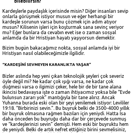
bilebilirsin?
Kardeşlerle paydaşlık içerisinde misin? Diğer insanları sevip
onlarla görüşmek istiyor musun ve eğer herhangi bir
kardeşle sorunun varsa bunu çözmek için adım atıyor
musun? Kilisenin işleri için koşturmak sana sevinç veriyor
mu? Eğer bunlara da cevabın evet ise o zaman sosyal
anlamda da bir Hristiyan hayatı yaşıyorsun demektir.
Bizim bugün bakacağımız nokta, sosyal anlamda iyi bir
Hristiyan nasıl olabileceğimizle ilgilidir.
“KARDEŞİNİ SEVMEYEN KARANLIKTA YAŞAR”
Bizler aslında hep yeni çıkan teknolojik şeyleri çok severiz
öyle değil mi? Ne kadar çok ışığı varsa, ne kadar çok
düğmesi varsa o ilgimizi çeker, hele bir de bir tane alana
ikincisi bedavaysa işte o zaman ihtiyacımız yoksa bile “Evde
bulunsun zararı yok” mantığıyla bir tane alırız. Ancak
Yuhanna burada eski olan bir şeyi yenilemek istiyor:
Levililer
19:18
. “Birbirinizi sevin.”. Bu buyruk belki de 3500-4000 yıllık
bir buyruk olmasına rağmen bazıları için yeniydi. Hatta İsa
daha önceden bu buyruğu daha dar bir çerçevede sunmuş
ve “kardeşlerinizi sevin” demişti. Hem eski bir buyruktu hem
de yeniydi. Belki de artık nefret ettiğiniz birini sevmelisiniz,