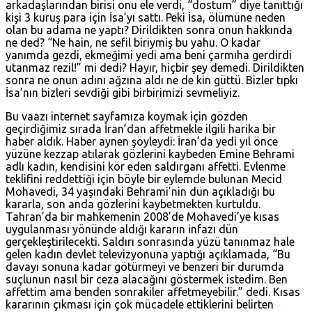
arkadaşlarından birisi onu ele verdi, “dostum” diye tanıttığı
kişi 3 kuruş para için İsa’yı sattı. Peki İsa, ölümüne neden
olan bu adama ne yaptı? Dirildikten sonra onun hakkında
ne ded? “Ne hain, ne sefil biriymiş bu yahu. O kadar
yanımda gezdi, ekmeğimi yedi ama beni çarmıha gerdirdi
utanmaz rezil!” mi dedi? Hayır, hiçbir şey demedi. Dirildikten
sonra ne onun adını ağzına aldı ne de kin güttü. Bizler tıpkı
İsa’nın bizleri sevdiği gibi birbirimizi sevmeliyiz.
Bu vaazı internet sayfamıza koymak için gözden
geçirdiğimiz sırada İran’dan affetmekle ilgili harika bir
haber aldık. Haber aynen şöyleydi: İran’da yedi yıl önce
yüzüne kezzap atılarak gözlerini kaybeden Emine Behrami
adlı kadın, kendisini kör eden saldırganı affetti. Evlenme
teklifini reddettiği için böyle bir eylemde bulunan Mecid
Mohavedi, 34 yaşındaki Behrami’nin dün açıkladığı bu
kararla, son anda gözlerini kaybetmekten kurtuldu.
Tahran’da bir mahkemenin 2008’de Mohavedi’ye kısas
uygulanması yönünde aldığı kararın infazı dün
gerçekleştirilecekti. Saldırı sonrasında yüzü tanınmaz hale
gelen kadın devlet televizyonuna yaptığı açıklamada, “Bu
davayı sonuna kadar götürmeyi ve benzeri bir durumda
suçlunun nasıl bir ceza alacağını göstermek istedim. Ben
affettim ama benden sonrakiler affetmeyebilir.” dedi. Kısas
kararının çıkması için çok mücadele ettiklerini belirten