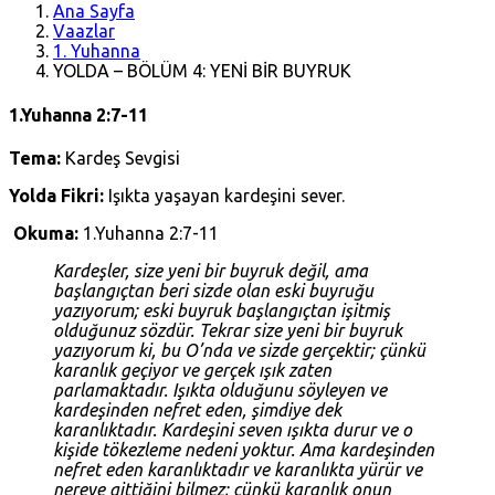
Ana Sayfa
Vaazlar
1. Yuhanna
YOLDA – BÖLÜM 4: YENİ BİR BUYRUK
1.Yuhanna 2:7-11
Tema:
Kardeş Sevgisi
Yolda Fikri:
Işıkta yaşayan kardeşini sever.
Okuma:
1.Yuhanna 2:7-11
Kardeşler, size yeni bir buyruk değil, ama
başlangıçtan beri sizde olan eski buyruğu
yazıyorum; eski buyruk başlangıçtan işitmiş
olduğunuz sözdür. Tekrar size yeni bir buyruk
yazıyorum ki, bu O’nda ve sizde gerçektir; çünkü
karanlık geçiyor ve gerçek ışık zaten
parlamaktadır. Işıkta olduğunu söyleyen ve
kardeşinden nefret eden, şimdiye dek
karanlıktadır. Kardeşini seven ışıkta durur ve o
kişide tökezleme nedeni yoktur. Ama kardeşinden
nefret eden karanlıktadır ve karanlıkta yürür ve
nereye gittiğini bilmez; çünkü karanlık onun