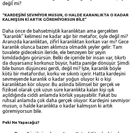
değil mi?
“KARDEŞİNİ SEVMİYOR MUSUN, O HALDE KARANLIKTA O KADAR
KALMIŞSIN Kİ ARTIK GÖREMİYORSUN BİLE”
Daha önce de bahsetmiştik karanlıktan ama gerçekten
“karanlık” kelimesi ne kadar ağır bir metafor, öyle değil mi?
Aranızda karanlıktan, zifirî karanlıktan korkan var mı? Gece
karanlık olunca bazen aklımıza olmadık şeyler gelir: Tam
tuvalete gideceksin ileride, ele benzeyen bir şeyin
kımıldadığını görürsün. Belki de içeride bir insan var, tıkırtı
da duyarsanız korkunuz büyür, hatta paniğe dönüşür. Şimdi
bile bunun düşüncesi gerdi, değil mi? İşte, karanlık böyle
kötü bir metafordur, korku ve sıkıntı içerir. Hatta kardeşini
sevmeyende karanlık o kadar yoğun oluyor ki o kişi
karanlıktan kör oluyor. Bu aslında bilimsel bir gerçek ve
fiziksel olarak çok uzun süre karanlıkta kalan kişi ışık
açıldığında ciddi anlamda körlük yaşayabilir. Fakat bu
ruhsal anlamda çok daha gerçek oluyor: Kardeşini sevmiyor
musun, o halde karanlıkta o kadar kalmışsın ki artık
göremiyorsun bile.
Peki Ne Yapacağız?