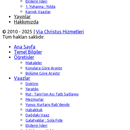
Elçilerin İşleri
1. Yuhanna : Yolda
Karışık Vaazlar
Yayınlar
Hakkımızda
© 2010 - 2025 |
Via Christus Hizmetleri
Tüm hakları saklıdır.
Ana Sayfa
Temel Bilgiler
Öğretişler
Makaleler
Konulara Göre Araştır
Bölüme Göre Araştır
Vaazlar
Doktrin
Yaratılış
Rut : Tanrı’nın Acı Tatlı Sağlayışı
Mezmurlar
Yunus: Kurtarış Rab’dendir
Habakkuk
Dağdaki Vaaz
Galatyalılar : Sola Fide
Elçilerin İşleri