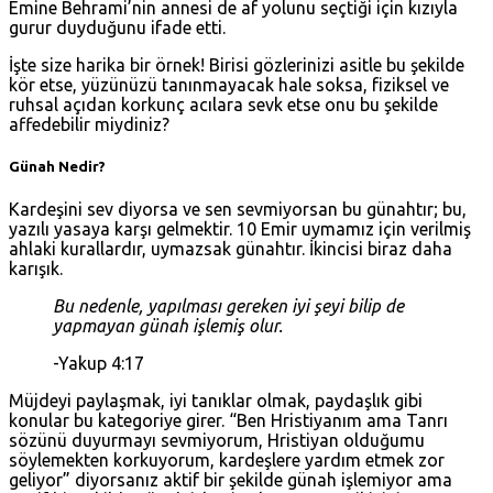
Emine Behrami’nin annesi de af yolunu seçtiği için kızıyla
gurur duyduğunu ifade etti.
İşte size harika bir örnek! Birisi gözlerinizi asitle bu şekilde
kör etse, yüzünüzü tanınmayacak hale soksa, fiziksel ve
ruhsal açıdan korkunç acılara sevk etse onu bu şekilde
affedebilir miydiniz?
Günah Nedir?
Kardeşini sev diyorsa ve sen sevmiyorsan bu günahtır; bu,
yazılı yasaya karşı gelmektir. 10 Emir uymamız için verilmiş
ahlaki kurallardır, uymazsak günahtır. İkincisi biraz daha
karışık.
Bu nedenle, yapılması gereken iyi şeyi bilip de
yapmayan günah işlemiş olur.
-
Yakup 4:17
Müjdeyi paylaşmak, iyi tanıklar olmak, paydaşlık gibi
konular bu kategoriye girer. “Ben Hristiyanım ama Tanrı
sözünü duyurmayı sevmiyorum, Hristiyan olduğumu
söylemekten korkuyorum, kardeşlere yardım etmek zor
geliyor” diyorsanız aktif bir şekilde günah işlemiyor ama