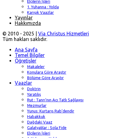
Elçilerin İşleri
1. Yuhanna : Yolda
Karışık Vaazlar
Yayınlar
Hakkımızda
© 2010 - 2025 |
Via Christus Hizmetleri
Tüm hakları saklıdır.
Ana Sayfa
Temel Bilgiler
Öğretişler
Makaleler
Konulara Göre Araştır
Bölüme Göre Araştır
Vaazlar
Doktrin
Yaratılış
Rut : Tanrı’nın Acı Tatlı Sağlayışı
Mezmurlar
Yunus: Kurtarış Rab’dendir
Habakkuk
Dağdaki Vaaz
Galatyalılar : Sola Fide
Elçilerin İşleri