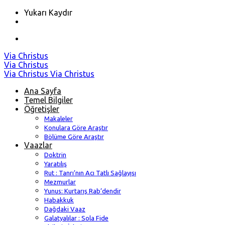
Yukarı Kaydır
Skip
Via Christus
to
Via Christus
content
Via Christus
Via Christus
Ana Sayfa
Temel Bilgiler
Öğretişler
Makaleler
Konulara Göre Araştır
Bölüme Göre Araştır
Vaazlar
Doktrin
Yaratılış
Rut : Tanrı’nın Acı Tatlı Sağlayışı
Mezmurlar
Yunus: Kurtarış Rab’dendir
Habakkuk
Dağdaki Vaaz
Galatyalılar : Sola Fide