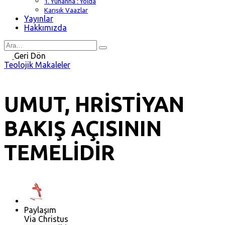
1. Yuhanna : Yolda
Karışık Vaazlar
Yayınlar
Hakkımızda
Search
for
Geri Dön
Teolojik Makaleler
UMUT, HRİSTİYAN
BAKIŞ AÇISININ
TEMELİDİR
Paylaşım
Via Christus