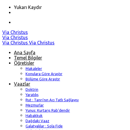
Yukarı Kaydır
Skip
Via Christus
to
Via Christus
content
Via Christus
Via Christus
Ana Sayfa
Temel Bilgiler
Öğretişler
Makaleler
Konulara Göre Araştır
Bölüme Göre Araştır
Vaazlar
Doktrin
Yaratılış
Rut : Tanrı’nın Acı Tatlı Sağlayışı
Mezmurlar
Yunus: Kurtarış Rab’dendir
Habakkuk
Dağdaki Vaaz
Galatyalılar : Sola Fide