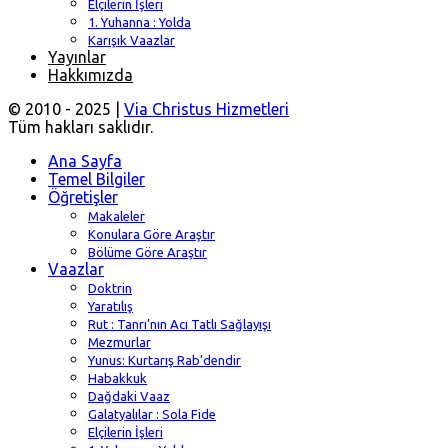
Elçilerin İşleri
1. Yuhanna : Yolda
Karışık Vaazlar
Yayınlar
Hakkımızda
© 2010 - 2025 |
Via Christus Hizmetleri
Tüm hakları saklıdır.
Ana Sayfa
Temel Bilgiler
Öğretişler
Makaleler
Konulara Göre Araştır
Bölüme Göre Araştır
Vaazlar
Doktrin
Yaratılış
Rut : Tanrı’nın Acı Tatlı Sağlayışı
Mezmurlar
Yunus: Kurtarış Rab’dendir
Habakkuk
Dağdaki Vaaz
Galatyalılar : Sola Fide
Elçilerin İşleri