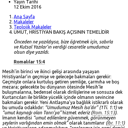
Yayın Tarihi
12 Ekim 2016
Ana Sayfa
Makaleler
Teolojik Makaleler
UMUT, HRİSTİYAN BAKIŞ AÇISININ TEMELİDİR
Önceden ne yazıldıysa, bize öğretmek için, sabırla
ve Kutsal Yazılar’ın verdiği cesaretle umudumuz
olsun diye yazıldı.
Romalılar 15:4
Mesih’in birinci ve ikinci gelişi arasında yaşayan
Hristiyanlar’ın geçmişe ve geleceğe bakmaları gerekir:
Geçmişte onlara kurtuluş getiren yemliğe, çarmıha ve boş
mezara; gelecekte bu dünyanın ötesinde Mesih’le
buluşmalarına, bedensel olarak dirilişlerine ve sonsuza dek
Kurtarıcıları ile birlikte yücelik içinde olmanın sevincine
bakmaları gerekir. Yeni Antlaşma’ya bağlılık istikrarlı olarak
bu umuda odaklıdır:
“Umudumuz Mesih İsa’dır” (1Ti. 1:1)
ve
“umut kaynağı olan Tanrı’ya”
hizmet
ederiz (
Rom. 15:13
)
.
İmanın kendisi
“umut edilenlere güvenmek, görünmeyen
şeylerin varlığından emin olmak”
olarak tanımlanır
(
İbr. 11:1
)