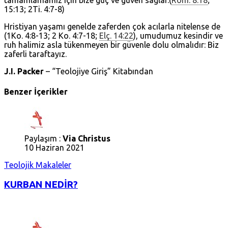
tamamlamamız için bize güç ve güven sağlar.(
Rom. 8:18
;
15:13; 2Ti. 4:7-8)
Hristiyan yaşamı genelde zaferden çok acılarla nitelense de
(1Ko. 4:8-13; 2 Ko. 4:7-18;
Elç. 14:22
), umudumuz kesindir ve
ruh halimiz asla tükenmeyen bir güvenle dolu olmalıdır: Biz
zaferli taraftayız.
J.I. Packer
– “Teolojiye Giriş” Kitabından
Benzer İçerikler
Paylaşım :
Via Christus
10 Haziran 2021
Teolojik Makaleler
KURBAN NEDİR?