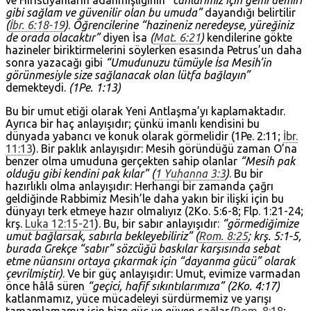
ve Hıristiyanların adanmışlığının
“canlarımız için gemi demiri
gibi sağlam ve güvenilir olan bu umuda”
dayandığı belirtilir
(
İbr. 6:18-19
)
.
Öğrencilerine “hazineniz neredeyse, yüreğiniz
de orada olacaktır”
diyen İsa
(
Mat. 6:21
)
kendilerine gökte
hazineler biriktirmelerini söylerken esasında Petrus’un daha
sonra yazacağı gibi
“Umudunuzu tümüyle İsa Mesih’in
görünmesiyle size sağlanacak olan lütfa bağlayın”
demekteydi.
(1Pe. 1:13)
Bu bir umut etiği olarak Yeni Antlaşma’yı kaplamaktadır.
Ayrıca bir haç anlayışıdır; çünkü imanlı kendisini bu
dünyada yabancı ve konuk olarak görmelidir (1Pe. 2:11;
İbr.
11:13
). Bir paklık anlayışıdır: Mesih göründüğü zaman O’na
benzer olma umuduna gerçekten sahip olanlar
“Mesih pak
olduğu gibi kendini pak kılar” (
1 Yuhanna 3:3
)
. Bu bir
hazırlıklı olma anlayışıdır: Herhangi bir zamanda çağrı
geldiğinde Rabbimiz Mesih’le daha yakın bir ilişki için bu
dünyayı terk etmeye hazır olmalıyız (2Ko. 5:6-8; Flp. 1:21-24;
krş.
Luka 12:15-21
). Bu, bir sabır anlayışıdır:
“görmediğimize
umut bağlarsak, sabırla bekleyebiliriz” (
Rom. 8:25
; krş. 5:1-5,
burada Grekçe “sabır” sözcüğü baskılar karşısında sebat
etme nüansını ortaya çıkarmak için “dayanma gücü” olarak
çevrilmiştir)
. Ve bir güç anlayışıdır: Umut, evimize varmadan
önce hâlâ süren
“geçici, hafif sıkıntılarımıza” (2Ko. 4:17)
katlanmamız, yüce mücadeleyi sürdürmemiz ve yarışı