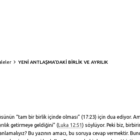
aleler
YENİ ANTLAŞMA’DAKİ BİRLİK VE AYRILIK
ünün “tam bir birlik içinde olması” (17:23) için dua ediyor. A
ılık getirmeye geldiğini” (
Luka 12:51
) söylüyor. Peki biz, birb
sıl anlamalıyız? Bu yazının amacı, bu soruya cevap vermektir. B