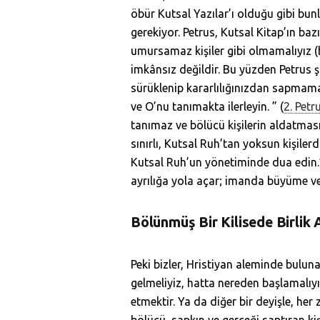
öbür Kutsal Yazılar’ı olduğu gibi bunl
gerekiyor. Petrus, Kutsal Kitap’ın ba
umursamaz kişiler gibi olmamalıyız (
imkânsız değildir. Bu yüzden Petrus ş
sürüklenip kararlılığınızdan sapmama
ve O’nu tanımakta ilerleyin. ” (
2. Petr
tanımaz ve bölücü kişilerin aldatma
sınırlı, Kutsal Ruh’tan yoksun kişiler
Kutsal Ruh’un yönetiminde dua edin.”
ayrılığa yola açar; imanda büyüme ve 
Bölünmüş Bir Kilisede Birlik
Peki bizler, Hristiyan aleminde bulun
gelmeliyiz, hatta nereden başlamalıyı
etmektir. Ya da diğer bir deyişle, he
bölücü, sapkın ve gerçeği saptıran kiş