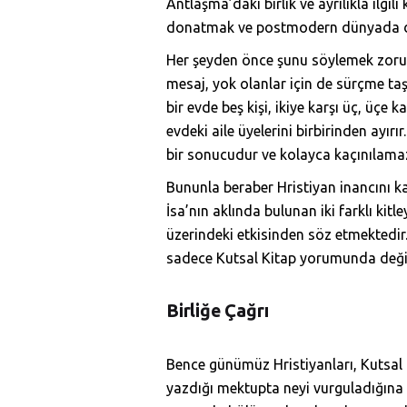
Antlaşma’daki birlik ve ayrılıkla ilgi
donatmak ve postmodern dünyada daha
Her şeyden önce şunu söylemek zorund
mesaj, yok olanlar için de sürçme taş
bir evde beş kişi, ikiye karşı üç, üçe 
evdeki aile üyelerini birbirinden ayır
bir sonucudur ve kolayca kaçınılama
Bununla beraber Hristiyan inancını ka
İsa’nın aklında bulunan iki farklı ki
üzerindeki etkisinden söz etmektedir.
sadece Kutsal Kitap yorumunda deği
Birliğe Çağrı
Bence günümüz Hristiyanları, Kutsal K
yazdığı mektupta neyi vurguladığına 