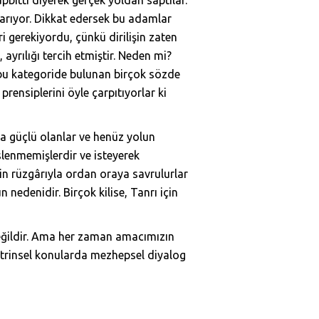
uyarıyor. Dikkat edersek bu adamlar
i gerekiyordu, çünkü dirilişin zaten
 ayrılığı tercih etmiştir. Neden mi?
 bu kategoride bulunan birçok sözde
rensiplerini öyle çarpıtıyorlar ki
da güçlü olanlar ve henüz yolun
eslenmemişlerdir ve isteyerek
işin rüzgârıyla ordan oraya savrulurlar
 nedenidir. Birçok kilise, Tanrı için
eğildir. Ama her zaman amacımızın
oktrinsel konularda mezhepsel diyalog