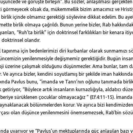
üncede ve görüşte birleşin”. Bu sözler, anlaşılması gerçekten ç
i görmeyecek olsak da, mükemmellik bizim amacımız ve Hristiyan
 birlik içinde olmamız gerektiği söylevine dikkat edelim. Bu aye
mette birlik olmaya çağrıldı. Bunun yerine bizler, Rab hakkınd
nları, “Ruh’ta birlik” için doktrinsel farklılıkları bir kenara itiy
doktrinsel olandır.
tapınma için bedenlerimizi diri kurbanlar olarak sunmamızı söyl
cemizin yenilenmesiyle değişmemiz gerektiğidir. Bugün insanla
loji üzerine çalışmak olduğunu düşünmezler. Ama bunlar, tam da
r. Ve ayrıca bizler, kendini soyutlamış bir şekilde iman hakkınd
itabında Pavlus bunu, “imanda ve Tanrı’nın oğlunu tanımada bir
 getiriyor, “Böylece artık insanların kurnazlığıyla, aldatıcı düz
beriye sürüklenen çocuklar olmayacağız ” (Ef.4:11-15). İmanda bi
aynaklanacak bölünmelerden korur. Ve ayrıca bizi kendimizden 
arçası olan düşünce yenilenmesini önemsemezsek, Rab’bin sözü
da uyarıyor ve “Pavlus’un mektuplarında güç anlaşılan bazı yerler