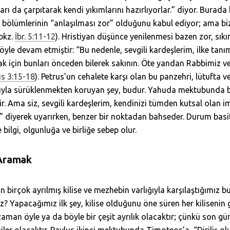
arı da çarpıtarak kendi yıkımlarını hazırlıyorlar.” diyor. Burad
zı bölümlerinin “anlaşılması zor” olduğunu kabul ediyor; ama biz
bkz.
İbr. 5:11-12
). Hristiyan düşünce yenilenmesi bazen zor, sıkın
öyle devam etmiştir: “Bu nedenle, sevgili kardeşlerim, ilke tanı
k için bunları önceden bilerek sakının. Öte yandan Rabbimiz ve
us 3:15-18
). Petrus’un cehalete karşı olan bu panzehri, lütufta ve
sıyla sürüklenmekten koruyan şey, budur. Yahuda mektubunda bi
dir. Ama siz, sevgili kardeşlerim, kendinizi tümden kutsal olan im
 diyerek uyarırken, benzer bir noktadan bahseder. Durum basitç
bilgi, olgunluğa ve birliğe sebep olur.
 Aramak
an birçok ayrılmış kilise ve mezhebin varlığıyla karşılaştığımız 
z? Yapacağımız ilk şey, kilise olduğunu öne süren her kilisenin 
r zaman öyle ya da böyle bir çeşit ayrılık olacaktır; çünkü son 
iler olacaktır. Pavlus ikinci mektubunda Timoteos’a, “Diriliş olu