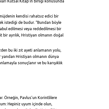
nları Kutsal Kitap’ın birliği konusunda
üjdenin kendisi rahatsız edici bir
mek istediği de budur. “Bundan böyle
 kabul edilmesi veya reddedilmesi bir
it bir ayrılık, Hristiyan olmanın doğal
zden bu iki zıt ayeti anlamanın yolu,
ğer yandan Hristiyan olmanın dünya
anlamayla sonuçlanır ve bu karışıklık
r. Örneğin, Pavlus’un Korintlilere
rum: Hepiniz uyum içinde olun,