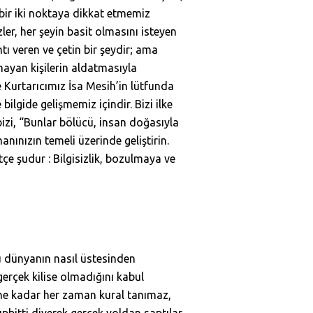
a bir iki noktaya dikkat etmemiz
ler, her şeyin basit olmasını isteyen
tı veren ve çetin bir şeydir; ama
mayan kişilerin aldatmasıyla
 Kurtarıcımız İsa Mesih’in lütfunda
 bilgide gelişmemiz içindir. Bizi ilke
zi, “Bunlar bölücü, insan doğasıyla
anınızın temeli üzerinde geliştirin.
e şudur : Bilgisizlik, bozulmaya ve
bu dünyanın nasıl üstesinden
gerçek kilise olmadığını kabul
güne kadar her zaman kural tanımaz,
pbitti diyerek gerçek yoldan saptılar.