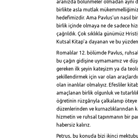
aranızda bölünmeler olmadan aynı düş
birlikte asla mutlak mükemmelliğimiz
hedefimizdir. Ama Pavlus’un nasıl bir
birlik içinde olmaya ne de sadece hiz
çağrıldık. Çok sıklıkla günümüz Hristiya
Kutsal Kitap’a dayanan ve bu yüzden 
Romalılar 12. bölümde Pavlus, ruhsal 
bu çağın gidişine uymamamız ve düşün
gereken ilk şeyin kateşizm ya da teo
şekillendirmek için var olan araçlardı
olan inanlılar olmalıyız. Efesliler k
amaçlanan birlik olgunluk ve tutarlılık
öğretinin rüzgârıyla çalkalanıp öteye 
düzenlerinden ve kurnazlıklarından k
hizmetin ve ruhsal tapınmanın bir p
habersiz kalırız.
Petrus, bu konuda bizi ikinci mektubun