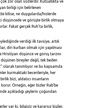
ok zor olan sözlerdir. Kutsallıkta ve
 birliği için belirlenen
tte kilise, ne duygularda/hislerde
aki düşüncede ve görüşte birlik olmaya
orlar. Fakat gerçek Ruh’ta birlik,
ediğinde verdiği ilk tavsiye, artık
r, diri kurban olmak için yapılması
 Hristiyan düşünce ve görüş tarzını
a düşünen bireyler değil, tek beden
lik” olarak tanımlıyor ve bu kapsamda
enler kurmaktaki becerileriyle, her
rlik bizi, aldatıcı insanların
korur. Örneğin, eğer bizler Rab’be
nde açıkladığı şeylerin çoğundan
 var ki, bilgisiz ve kararsız kişiler,