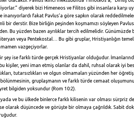
iyorlar.” diyerek bizi Himeneos ve Filitos gibi insanlara karşı 
işe inanıyorlardı fakat Pavlus’a göre sapkın olarak reddedilmeler
li bir derstir. Bize birliğin peşinden koşmamızı söyleyen Pavlus,
den. Bu yüzden bazen ayrılıklar tercih edilmelidir. Günümüzde
teryan veya Pentekostal… Bu gibi gruplar, Hristiyanlığın temel p
tamamen vazgeçiyorlar.
r şey ise farklı türde gerçek Hristiyanlar olduğudur. İmanların
u kişiler, yeni iman etmiş olanlar da dahil, ruhsal olarak iyi b
sığlıkları, tutarsızlıkları ve olgun olmamaları yüzünden her öğret
ise bölünmesinin, gruplaşmanın ve farklı türde cemaat oluşumunun
ayret bilgiden yoksundur (Rom 10:2).
 ve bu ülkede binlerce farklı kilisenin var olması sürpriz d
lise olarak düşüncede ve görüşte bir olmaya çağrıldık. Sabit d
yruğudur.