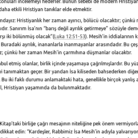
li konuları incelemeyi hedefler. Bunun sebebi de modern Hristiya
 etkili Hristiyan tanıklar elde etmektir.
ayız: Hristiyanlık her zaman ayırıcı, bölücü olacaktır; çünkü m
ıdır. Sanırım İsa’nın “barış değil ayrılık getirmeye” sözüyle de
karşı iki bölünmüş olacak”(
Luka 12:51-53
). Mesih’in iddialarının
ır. Buradaki ayrılık, inananlarla inanmayanlar arasındadır. Bu çeş
z; çünkü her zaman Mesih’in çarmıhına düşmanlar olacaktır.
bul etmiş olanlar, birlik içinde yaşamaya çağrılmışlardır. Bu yü
tleyi tanımaktan geçer. Bir yandan İsa kiliseden bahsederken di
 Bu iki faklı durumu anlamaktaki hata, genellikle birçok yanlış 
l, Hristiyan yaşamında da bulunmaktadır.
itap’taki birliğe çağrı mesajının niteliğine pek önem vermiyorla
dikkat edin: “Kardeşler, Rabbimiz İsa Mesih’in adıyla yalvarıyo