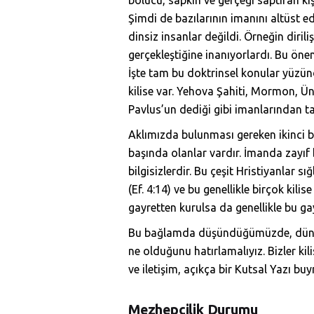
Şimdi de bazılarının imanını altüst ed
dinsiz insanlar değildi. Örneğin diril
gerçekleştiğine inanıyorlardı. Bu önem
İşte tam bu doktrinsel konular yüzün
kilise var. Yehova Şahiti, Mormon, Üni
Pavlus’un dediği gibi imanlarından 
Aklımızda bulunması gereken ikinci bi
başında olanlar vardır. İmanda zayıf b
bilgisizlerdir. Bu çeşit Hristiyanlar 
(Ef. 4:14) ve bu genellikle birçok kil
gayretten kurulsa da genellikle bu g
Bu bağlamda düşündüğümüzde, dünyada
ne olduğunu hatırlamalıyız. Bizler ki
ve iletişim, açıkça bir Kutsal Yazı bu
Mezhepçilik Durumu