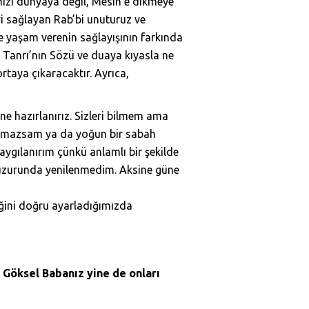
mizi dünyaya değil, Mesih’e dikmeye
yi sağlayan Rab’bi unuturuz ve
e yaşam verenin sağlayışının farkında
ı Tanrı’nın Sözü ve duaya kıyasla ne
rtaya çıkaracaktır. Ayrıca,
e hazırlanırız. Sizleri bilmem ama
yumazsam ya da yoğun bir sabah
aygılanırım çünkü anlamlı bir şekilde
 huzurunda yenilenmedim. Aksine güne
iğini doğru ayarladığımızda
. Göksel Babanız yine de onları