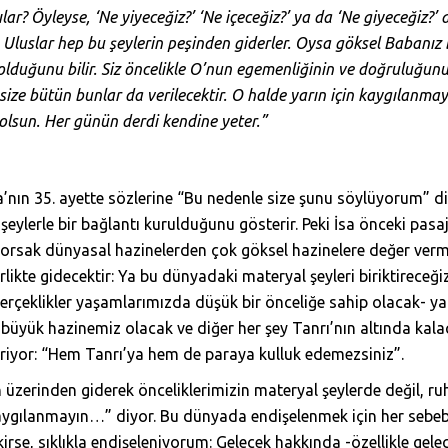
ılar?
Öyleyse, ‘Ne yiyeceğiz?’ ‘Ne içeceğiz?’ ya da ‘Ne giyeceğiz?’ 
 Uluslar hep bu şeylerin peşinden giderler. Oysa göksel Babanız
olduğunu bilir. Siz öncelikle O’nun egemenliğinin ve doğruluğun
size bütün bunlar da verilecektir. O halde yarın için kaygılanmay
 olsun. Her günün derdi kendine yeter.”
sa’nın 35. ayette sözlerine “Bu nedenle size şunu söylüyorum” d
eylerle bir bağlantı kurulduğunu gösterir. Peki İsa önceki pa
stiyorsak dünyasal hazinelerden çok göksel hazinelere değer v
likte gidecektir: Ya bu dünyadaki materyal şeyleri biriktireceğ
erçeklikler yaşamlarımızda düşük bir önceliğe sahip olacak- ya
büyük hazinemiz olacak ve diğer her şey Tanrı’nın altında kalac
itiriyor: “Hem Tanrı’ya hem de paraya kulluk edemezsiniz”.
n üzerinden giderek önceliklerimizin materyal şeylerde değil, ru
aygılanmayın…” diyor. Bu dünyada endişelenmek için her sebebe s
rse, sıklıkla endişeleniyorum: Gelecek hakkında -özellikle gele