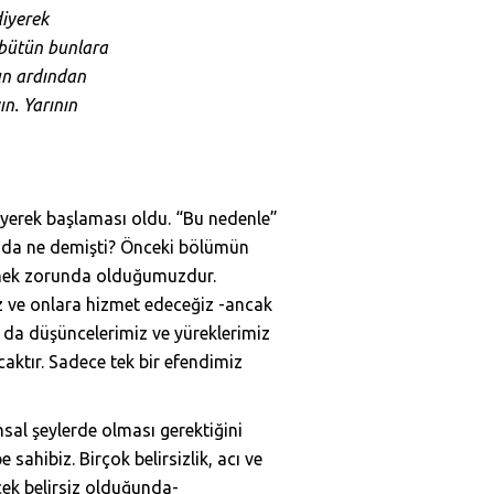
diyerek
 bütün bunlara
un ardından
ın. Yarının
iyerek başlaması oldu. “Bu nedenle”
sajda ne demişti? Önceki bölümün
ermek zorunda olduğumuzdur.
iz ve onlara hizmet edeceğiz -ancak
 da düşüncelerimiz ve yüreklerimiz
aktır. Sadece tek bir efendimiz
hsal şeylerde olması gerektiğini
ahibiz. Birçok belirsizlik, acı ve
cek belirsiz olduğunda-