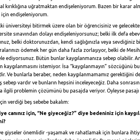
al kırıklığına uğratmaktan endişeleniyorum. Bazen bir karar a
için endişeleniyorum.
Belki üniversiteyi bitirmek üzere olan bir öğrencisiniz ve gelecek
versite sınavından dolayı endişeleniyorsunuz; belki ilk defa eb
uz, belki doktorunuzdan, kendi sağlığınızla veya sevdiğiniz biri
alarınızı ödemek her gün daha fazla zorlaşıyor, belki de Mesih’
dele ediyorsunuz. Bütün bunlar kaygılanmanıza sebep olabilir.
nın kaygılanmasını istemiyor. İsa “kaygılanmayın” sözcüğünü bu 
erdir. Ve bunlarla beraber, neden kaygılanmamamız gerektiğini
z beş sebep vardır ve bunların hepsini inceleyeceğiz. Daha sonra
zla ilgili problemin çözümünü bu pasajda veriyor. Öyleyse pasaj
çin verdiği beş sebebe bakalım:
diye canınız için, “Ne giyeceğiz?” diye bedeniniz için kayg
mi?
 ve giyseler önemlidir -yaşamak ve rahatlamak için bunlara ihti