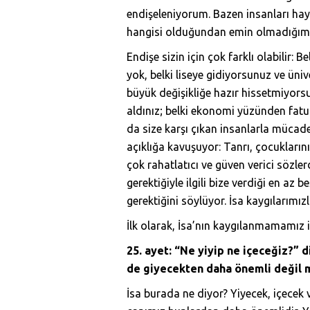
endişeleniyorum. Bazen insanları hay
hangisi olduğundan emin olmadığım 
Endişe sizin için çok farklı olabilir: 
yok, belki liseye gidiyorsunuz ve üni
büyük değişikliğe hazır hissetmiyorsun
aldınız; belki ekonomi yüzünden fatur
da size karşı çıkan insanlarla müca
açıklığa kavuşuyor: Tanrı, çocukları
çok rahatlatıcı ve güven verici sözl
gerektiğiyle ilgili bize verdiği en a
gerektiğini söylüyor. İsa kaygılarımı
İlk olarak, İsa’nın kaygılanmamamız i
25. ayet: “Ne yiyip ne içeceğiz?” 
de giyecekten daha önemli değil 
İsa burada ne diyor? Yiyecek, içecek