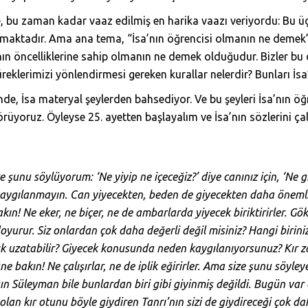
nde, bu zaman kadar vaaz edilmiş en harika vaazı veriyordu: B
almaktadır. Ama ana tema, “İsa’nın öğrencisi olmanın ne demek
ın öncelliklerine sahip olmanın ne demek olduğudur. Bizler bu 
üreklerimizi yönlendirmesi gereken kurallar nelerdir? Bunları İs
e, İsa materyal şeylerden bahsediyor. Ve bu şeyleri İsa’nın öğren
rüyoruz. Öyleyse 25. ayetten başlayalım ve İsa’nın sözlerini çal
 şunu söylüyorum: ‘Ne yiyip ne içeceğiz?’ diye canınız için, ‘Ne g
 kaygılanmayın. Can yiyecekten, beden de giyecekten daha önemli
kın! Ne eker, ne biçer, ne de ambarlarda yiyecek biriktirirler. Gö
doyurur. Siz onlardan çok daha değerli değil misiniz? Hangi birin
ık uzatabilir? Giyecek konusunda neden kaygılanıyorsunuz? Kır 
e bakın! Ne çalışırlar, ne de iplik eğirirler. Ama size şunu söyle
n Süleyman bile bunlardan biri gibi giyinmiş değildi. Bugün var 
olan kır otunu böyle giydiren Tanrı’nın sizi de giydireceği çok da