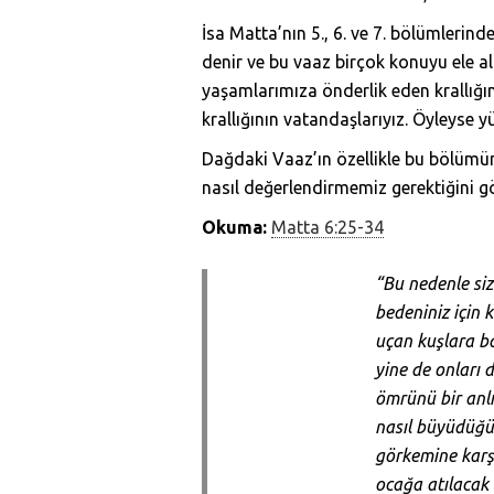
İsa Matta’nın 5., 6. ve 7. bölümleri
denir ve bu vaaz birçok konuyu ele 
yaşamlarımıza önderlik eden krallığın
krallığının vatandaşlarıyız. Öyleyse y
Dağdaki Vaaz’ın özellikle bu bölümünd
nasıl değerlendirmemiz gerektiğini gö
Okuma:
Matta 6:25-34
“Bu nedenle size
bedeniniz için
uçan kuşlara ba
yine de onları 
ömrünü bir anl
nasıl büyüdüğün
görkemine karşı
ocağa atılacak 