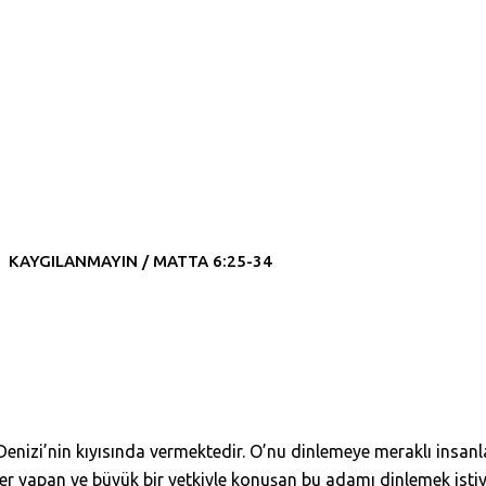
KAYGILANMAYIN / MATTA 6:25-34
e Denizi’nin kıyısında vermektedir. O’nu dinlemeye meraklı insan
er yapan ve büyük bir yetkiyle konuşan bu adamı dinlemek isti