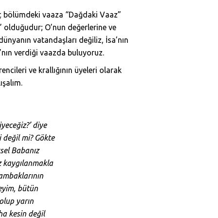
u üç bölümdeki vaaza “Dağdaki Vaaz”
” olduğudur; O’nun değerlerine ve
dünyanın vatandaşları değiliz, İsa’nın
a’nın verdiği vaazda buluyoruz.
cileri ve krallığının üyeleri olarak
ışalım.
iyeceğiz?’ diye
 değil mi? Gökte
ksel Babanız
iz kaygılanmakla
zambaklarının
yeyim, bütün
olup yarın
ha kesin değil