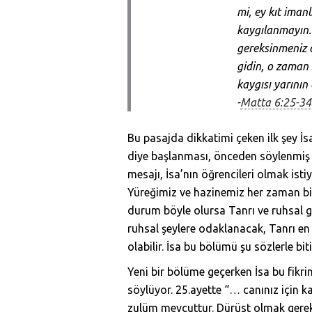
mi, ey kıt imanl
kaygılanmayın.
gereksinmeniz 
gidin, o zaman 
kaygısı yarının
-
Matta 6:25-34
Bu pasajda dikkatimi çeken ilk şey İ
diye başlanması, önceden söylenmiş ş
mesajı, İsa’nın öğrencileri olmak i
Yüreğimiz ve hazinemiz her zaman bir
durum böyle olursa Tanrı ve ruhsal g
ruhsal şeylere odaklanacak, Tanrı en 
olabilir. İsa bu bölümü şu sözlerle b
Yeni bir bölüme geçerken İsa bu fikri
söylüyor. 25.ayette “… canınız için k
zulüm mevcuttur. Dürüst olmak gereki