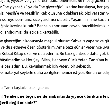
aşam, yiyecek ve giysilerden daha önemlidir. Bu mesaj gözleri
ız “ne yiyeceğiz” ya da “ne giyeceğiz” üzerine kuruluysa, her şe
zi Mesih’e ve Mesih’in Rab oluşuna odaklarsak, bizi yaratan v
 şu soruyu sormanız size yardımcı olabilir: Yaşamınızın ne kadar
ceğiniz üzerine kurulu? Bence bu sorunun cevabı önceliklerimizi o
landığımızı da açığa çıkartabilir.
ne giyeceğimiz konusuyla meşgul oluruz: Kahvaltı yaparız ve gün
 ve dua etmeye özen gösteririm. Ama bazı günler yeterince u
a Kutsal Kitap okur ve dua ederim. Bu tarz günlerde daha çok k
a büyümedim ve Her Şeyi Bilen, Her Şeye Gücü Yeten Tanrı’nın
le başladım. Bu, kaygılanmak için yeterli bir sebeptir.
ve materyal şeylerle daha az ilgilenmemizi istiyor. Bunun öncel
Tanrı kuşlarla bile ilgilenir:
! Ne eker, ne biçer, ne de ambarlarda yiyecek biriktirirler
erli değil misiniz?”