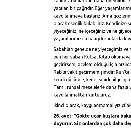
canımız bunlardan daha önemlidir. Y
yapılan bir çağrıdır. Eğer yaşamlarım
kaygılanmaya başlarız. Ama gözlerimi
olarak esenlik bulabiliriz. Kendinize
yiyeceğiniz, ne içeceğiniz ve ne giye
yaşamlarımızda hangi konularda kaygı
Sabahları genelde ne yiyeceğimiz ve 
ben her sabah Kutsal Kitap okumaya
geçirirsem, acelem olduğu için hızlıc
Rab’le vakit geçirmemişimdir: Ruh’t
kendi gücümle, kendi sınırlı bilgeliğim
Tanrı, ruhsal meselelerle daha fazla 
kaygılanmaktan kurtuluruz.
İkinci olarak, kaygılanmamalıyız çünkü 
26. ayet: “Gökte uçan kuşlara bakın
doyurur. Siz onlardan çok daha değ