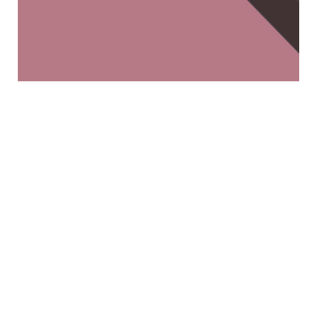
Dağdaki Vaaz
AĞAÇ VE MEYVESİ / MATTA
7:15-20