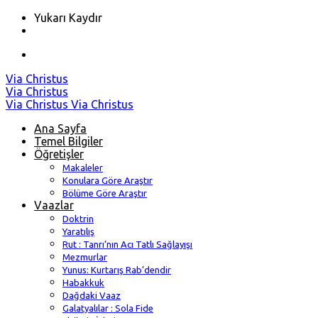
Yukarı Kaydır
Skip
Via Christus
to
Via Christus
content
Via Christus
Via Christus
Ana Sayfa
Temel Bilgiler
Öğretişler
Makaleler
Konulara Göre Araştır
Bölüme Göre Araştır
Vaazlar
Doktrin
Yaratılış
Rut : Tanrı’nın Acı Tatlı Sağlayışı
Mezmurlar
Yunus: Kurtarış Rab’dendir
Habakkuk
Dağdaki Vaaz
Galatyalılar : Sola Fide