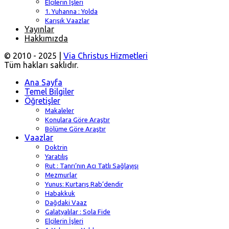
Elçilerin İşleri
1. Yuhanna : Yolda
Karışık Vaazlar
Yayınlar
Hakkımızda
© 2010 - 2025 |
Via Christus Hizmetleri
Tüm hakları saklıdır.
Ana Sayfa
Temel Bilgiler
Öğretişler
Makaleler
Konulara Göre Araştır
Bölüme Göre Araştır
Vaazlar
Doktrin
Yaratılış
Rut : Tanrı’nın Acı Tatlı Sağlayışı
Mezmurlar
Yunus: Kurtarış Rab’dendir
Habakkuk
Dağdaki Vaaz
Galatyalılar : Sola Fide
Elçilerin İşleri