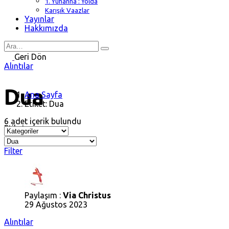
1. Yuhanna : Yolda
Karışık Vaazlar
Yayınlar
Hakkımızda
Search
for
Geri Dön
Alıntılar
Dua
Ana Sayfa
Etiket: Dua
6 adet içerik bulundu
Etiket
Filter
Paylaşım :
Via Christus
29 Ağustos 2023
Alıntılar