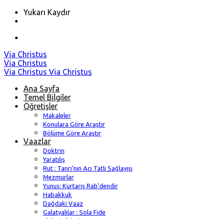
Yukarı Kaydır
Skip
Via Christus
to
Via Christus
content
Via Christus
Via Christus
Ana Sayfa
Temel Bilgiler
Öğretişler
Makaleler
Konulara Göre Araştır
Bölüme Göre Araştır
Vaazlar
Doktrin
Yaratılış
Rut : Tanrı’nın Acı Tatlı Sağlayışı
Mezmurlar
Yunus: Kurtarış Rab’dendir
Habakkuk
Dağdaki Vaaz
Galatyalılar : Sola Fide