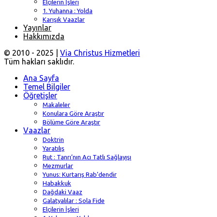
Elçilerin İşleri
1. Yuhanna : Yolda
Karışık Vaazlar
Yayınlar
Hakkımızda
© 2010 - 2025 |
Via Christus Hizmetleri
Tüm hakları saklıdır.
Ana Sayfa
Temel Bilgiler
Öğretişler
Makaleler
Konulara Göre Araştır
Bölüme Göre Araştır
Vaazlar
Doktrin
Yaratılış
Rut : Tanrı’nın Acı Tatlı Sağlayışı
Mezmurlar
Yunus: Kurtarış Rab’dendir
Habakkuk
Dağdaki Vaaz
Galatyalılar : Sola Fide
Elçilerin İşleri