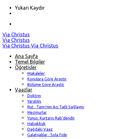
Yukarı Kaydır
Skip
Via Christus
to
Via Christus
content
Via Christus
Via Christus
Ana Sayfa
Temel Bilgiler
Öğretişler
Makaleler
Konulara Göre Araştır
Bölüme Göre Araştır
Vaazlar
Doktrin
Yaratılış
Rut : Tanrı’nın Acı Tatlı Sağlayışı
Mezmurlar
Yunus: Kurtarış Rab’dendir
Habakkuk
Dağdaki Vaaz
Galatyalılar : Sola Fide