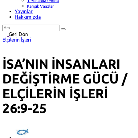
1. Yuhanna : Yolda
Karışık Vaazlar
Yayınlar
Hakkımızda
Search
for
Geri Dön
Elçilerin İşleri
İSA’NIN İNSANLARI
DEĞİŞTİRME GÜCÜ /
ELÇİLERİN İŞLERİ
26:9-25