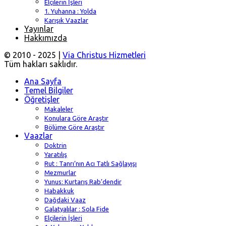
Elçilerin İşleri
1. Yuhanna : Yolda
Karışık Vaazlar
Yayınlar
Hakkımızda
© 2010 - 2025 |
Via Christus Hizmetleri
Tüm hakları saklıdır.
Ana Sayfa
Temel Bilgiler
Öğretişler
Makaleler
Konulara Göre Araştır
Bölüme Göre Araştır
Vaazlar
Doktrin
Yaratılış
Rut : Tanrı’nın Acı Tatlı Sağlayışı
Mezmurlar
Yunus: Kurtarış Rab’dendir
Habakkuk
Dağdaki Vaaz
Galatyalılar : Sola Fide
Elçilerin İşleri