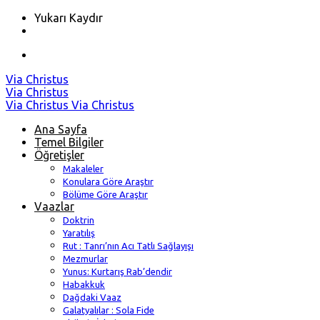
Yukarı Kaydır
Skip
Via Christus
to
Via Christus
content
Via Christus
Via Christus
Ana Sayfa
Temel Bilgiler
Öğretişler
Makaleler
Konulara Göre Araştır
Bölüme Göre Araştır
Vaazlar
Doktrin
Yaratılış
Rut : Tanrı’nın Acı Tatlı Sağlayışı
Mezmurlar
Yunus: Kurtarış Rab’dendir
Habakkuk
Dağdaki Vaaz
Galatyalılar : Sola Fide