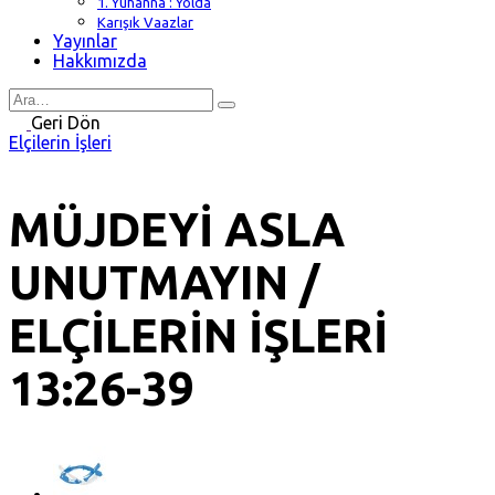
1. Yuhanna : Yolda
Karışık Vaazlar
Yayınlar
Hakkımızda
Search
for
Geri Dön
Elçilerin İşleri
MÜJDEYİ ASLA
UNUTMAYIN /
ELÇİLERİN İŞLERİ
13:26-39