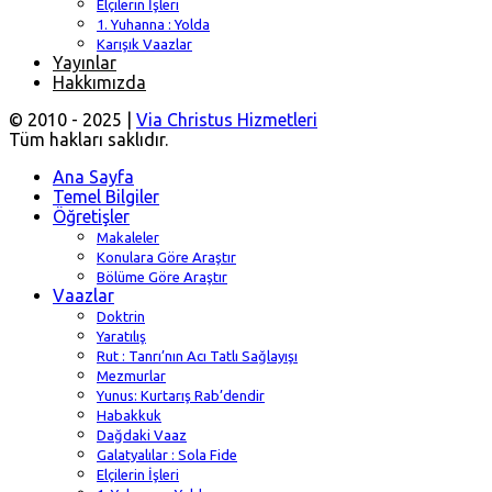
Elçilerin İşleri
1. Yuhanna : Yolda
Karışık Vaazlar
Yayınlar
Hakkımızda
© 2010 - 2025 |
Via Christus Hizmetleri
Tüm hakları saklıdır.
Ana Sayfa
Temel Bilgiler
Öğretişler
Makaleler
Konulara Göre Araştır
Bölüme Göre Araştır
Vaazlar
Doktrin
Yaratılış
Rut : Tanrı’nın Acı Tatlı Sağlayışı
Mezmurlar
Yunus: Kurtarış Rab’dendir
Habakkuk
Dağdaki Vaaz
Galatyalılar : Sola Fide
Elçilerin İşleri