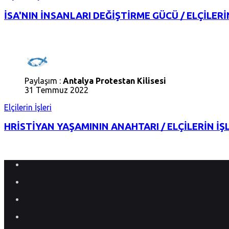
İSA'NIN İNSANLARI DEĞİŞTİRME GÜCÜ / ELÇİLERİN
Paylaşım :
Antalya Protestan Kilisesi
31 Temmuz 2022
Elçilerin İşleri
HRİSTİYAN YAŞAMININ ANAHTARI / ELÇİLERİN İŞL