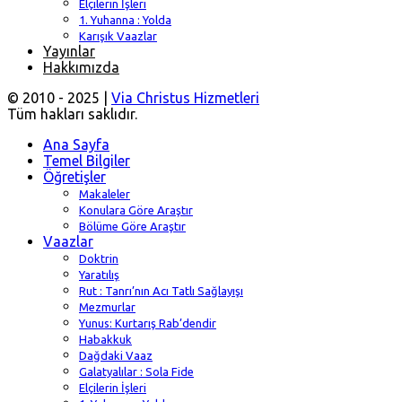
Elçilerin İşleri
1. Yuhanna : Yolda
Karışık Vaazlar
Yayınlar
Hakkımızda
© 2010 - 2025 |
Via Christus Hizmetleri
Tüm hakları saklıdır.
Ana Sayfa
Temel Bilgiler
Öğretişler
Makaleler
Konulara Göre Araştır
Bölüme Göre Araştır
Vaazlar
Doktrin
Yaratılış
Rut : Tanrı’nın Acı Tatlı Sağlayışı
Mezmurlar
Yunus: Kurtarış Rab’dendir
Habakkuk
Dağdaki Vaaz
Galatyalılar : Sola Fide
Elçilerin İşleri