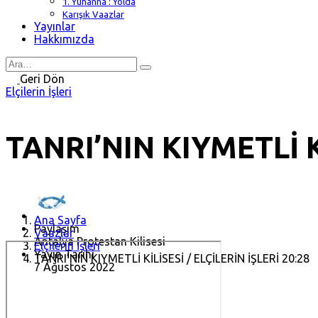
1. Yuhanna : Yolda
Karışık Vaazlar
Yayınlar
Hakkımızda
Search
for
Geri Dön
Elçilerin İşleri
TANRI’NIN KIYMETLİ Kİ
Ana Sayfa
Paylaşım
Vaazlar
Antalya Protestan Kilisesi
Elçilerin İşleri
Yayın Tarihi
TANRI’NIN KIYMETLİ KİLİSESİ / ELÇİLERİN İŞLERİ 20:28
7 Ağustos 2022