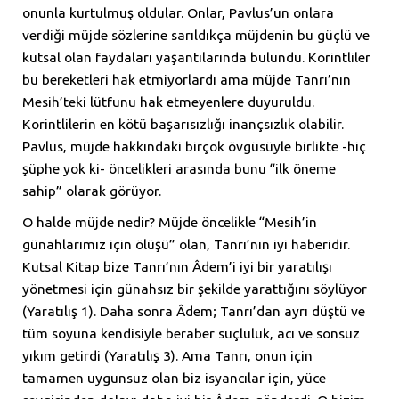
onunla kurtulmuş oldular. Onlar, Pavlus’un onlara
verdiği müjde sözlerine sarıldıkça müjdenin bu güçlü ve
kutsal olan faydaları yaşantılarında bulundu. Korintliler
bu bereketleri hak etmiyorlardı ama müjde Tanrı’nın
Mesih’teki lütfunu hak etmeyenlere duyuruldu.
Korintlilerin en kötü başarısızlığı inançsızlık olabilir.
Pavlus, müjde hakkındaki birçok övgüsüyle birlikte -hiç
şüphe yok ki- öncelikleri arasında bunu “ilk öneme
sahip” olarak görüyor.
O halde müjde nedir? Müjde öncelikle “Mesih’in
günahlarımız için ölüşü” olan, Tanrı’nın iyi haberidir.
Kutsal Kitap bize Tanrı’nın Âdem’i iyi bir yaratılışı
yönetmesi için günahsız bir şekilde yarattığını söylüyor
(Yaratılış 1). Daha sonra Âdem; Tanrı’dan ayrı düştü ve
tüm soyuna kendisiyle beraber suçluluk, acı ve sonsuz
yıkım getirdi (Yaratılış 3). Ama Tanrı, onun için
tamamen uygunsuz olan biz isyancılar için, yüce