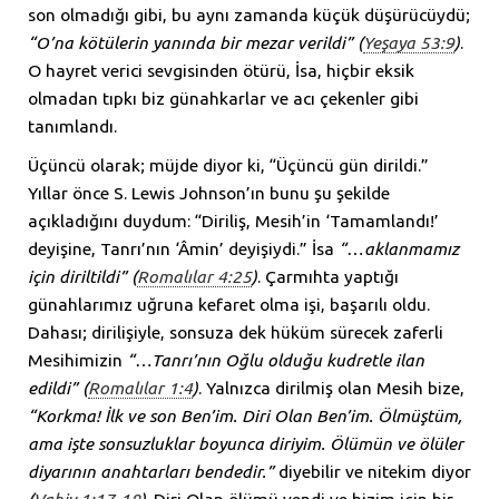
son olmadığı gibi, bu aynı zamanda küçük düşürücüydü;
“O’na kötülerin yanında bir mezar verildi”
(
Yeşaya 53:9
)
.
O hayret verici sevgisinden ötürü, İsa, hiçbir eksik
olmadan tıpkı biz günahkarlar ve acı çekenler gibi
tanımlandı.
Üçüncü olarak; müjde diyor ki, “Üçüncü gün dirildi.”
Yıllar önce S. Lewis Johnson’ın bunu şu şekilde
açıkladığını duydum: “Diriliş, Mesih’in ‘Tamamlandı!’
deyişine, Tanrı’nın ‘Âmin’ deyişiydi.” İsa
“…aklanmamız
için diriltildi” (
Romalılar 4:25
)
. Çarmıhta yaptığı
günahlarımız uğruna kefaret olma işi, başarılı oldu.
Dahası; dirilişiyle, sonsuza dek hüküm sürecek zaferli
Mesihimizin
“…Tanrı’nın Oğlu olduğu kudretle ilan
edildi” (
Romalılar 1:4
)
. Yalnızca dirilmiş olan Mesih bize,
“Korkma! İlk ve son Ben’im. Diri Olan Ben’im. Ölmüştüm,
ama işte sonsuzluklar boyunca diriyim. Ölümün ve ölüler
diyarının anahtarları bendedir.”
diyebilir ve nitekim diyor
(
Vahiy 1:17-18
)
. Diri Olan ölümü yendi ve bizim için bir