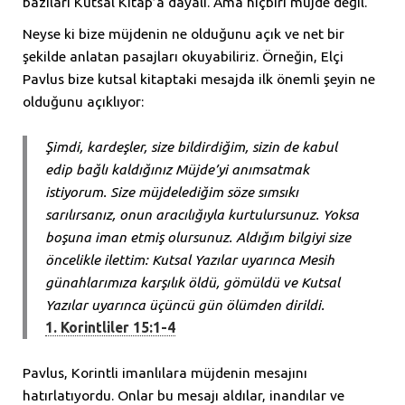
bazıları Kutsal Kitap’a dayalı. Ama hiçbiri müjde değil.
Neyse ki bize müjdenin ne olduğunu açık ve net bir
şekilde anlatan pasajları okuyabiliriz. Örneğin, Elçi
Pavlus bize kutsal kitaptaki mesajda ilk önemli şeyin ne
olduğunu açıklıyor:
Şimdi, kardeşler, size bildirdiğim, sizin de kabul
edip bağlı kaldığınız Müjde’yi anımsatmak
istiyorum. Size müjdelediğim söze sımsıkı
sarılırsanız, onun aracılığıyla kurtulursunuz. Yoksa
boşuna iman etmiş olursunuz. Aldığım bilgiyi size
öncelikle ilettim: Kutsal Yazılar uyarınca Mesih
günahlarımıza karşılık öldü, gömüldü ve Kutsal
Yazılar uyarınca üçüncü gün ölümden dirildi.
1. Korintliler 15:1-4
Pavlus, Korintli imanlılara müjdenin mesajını
hatırlatıyordu. Onlar bu mesajı aldılar, inandılar ve