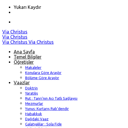
Yukarı Kaydır
Skip
Via Christus
to
Via Christus
content
Via Christus
Via Christus
Ana Sayfa
Temel Bilgiler
Öğretişler
Makaleler
Konulara Göre Araştır
Bölüme Göre Araştır
Vaazlar
Doktrin
Yaratılış
Rut : Tanrı’nın Acı Tatlı Sağlayışı
Mezmurlar
Yunus: Kurtarış Rab’dendir
Habakkuk
Dağdaki Vaaz
Galatyalılar : Sola Fide