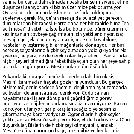
yanına bir çanta dahi almadan başka bir şehri ziyaret etme
düşüncesi sanıyorum ki bizim üzerimize pek oturmuyor.
Oysaki acil durumlarda işlerin biraz farklı olduğunu
söylemek gerek. Müjde’nin mesajı da bu aciliyet gereken
durumlardan bir tanesi. Hatta daha net bir tabirle buna “en
acil mesaj” diyebiliriz. İşte İsa bu bölümde, öğrencilerini ilk
kez insanları tövbeye çağırmaları için yetkilendiriyor. İsa;
mesajın gerçekliğini onaylamak için de cin kovabilme,
hastaları iyileştirme gibi armağanlarla donatıyor. Her biri
neredeyse yanlarına hiçbir şey almadan yola çıkıyorlar. Ne
yiyecek, ne para, ne de gerekli olan kıyafetler… Yanlarında
hiçbir şeyleri olmadığını fakat ihtiyaçları olan her şeye sahip
olduklarını görüyoruz. Mesih onların öncüsü oldu.
Yukarıda ki paragraf henüz bitmeden dahi birçok kişi
Mesih’i tanımadan hayata gözlerini yumdular. Bu gerçek
bizlere müjdenin sadece önemini değil ama aynı zamanda
aciliyetini de anımsatması gerekiyor. Çoğu zaman
hayatımızdaki işlere dönüp asıl çağrıldığımız görevi
unutuyor ve müjdenin parlamasına izin vermiyoruz. Bazen
korkuyor, utanıyor, garip karşılanacağız diye sesimizi
çıkarmamaya karar veriyoruz. Öğrencilerin hiçbir şeyleri
yoktu, ancak Mesih’e sahiplerdi. Böylelikle korkusuzca O’nu
duyurdular. Bizlerin de hiçbir şeyi olmayabilir, ancak
Mesih’te günahlarımızın bağışına sahibiz ve her birimizi