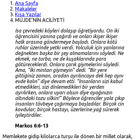
Ana Sayfa
Makaleler
Kısa Yazılar
MÜJDE’NİN ACİLİYETİ
İsa çevredeki köyleri dolaşıp öğretiyordu. On iki
öğrencisini yanına çağırdı ve onları ikişer ikişer
halk arasına göndermeye başladı. Onlara kötü
ruhlar üzerinde yetki verdi. Yolculuk için yanlarına
değnekten başka bir şey almamalarını söyledi. Ne
ekmek, ne torba, ne de kuşaklarında para
götüreceklerdi. Onlara çarık giymelerini söyledi.
Ama, “İki mintan giymeyin” dedi. “Bir yere
gittiğiniz zaman, oradan ayrılıncaya dek hep aynı
evde kalın” diye devam etti. “İnsanların sizi kabul
etmedikleri, sizi dinlemedikleri bir yerden
ayrılırken, onlara uyarı olsun diye ayağınızın
altındaki tozu silkin!” Böylece öğrenciler yola çıkıp
insanları tövbeye çağırmaya başladılar. Birçok cin
kovdular; birçok hastayı, üzerlerine yağ sürerek
iyileştirdiler.
Markos 6:6-13
Memlekete gidip kilolarca turşu ile dönen bir millet olarak,