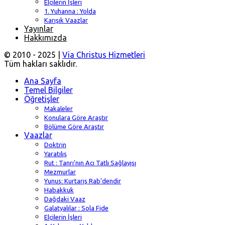
Elçilerin İşleri
1. Yuhanna : Yolda
Karışık Vaazlar
Yayınlar
Hakkımızda
© 2010 - 2025 |
Via Christus Hizmetleri
Tüm hakları saklıdır.
Ana Sayfa
Temel Bilgiler
Öğretişler
Makaleler
Konulara Göre Araştır
Bölüme Göre Araştır
Vaazlar
Doktrin
Yaratılış
Rut : Tanrı’nın Acı Tatlı Sağlayışı
Mezmurlar
Yunus: Kurtarış Rab’dendir
Habakkuk
Dağdaki Vaaz
Galatyalılar : Sola Fide
Elçilerin İşleri