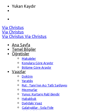
Yukarı Kaydır
Skip
Via Christus
to
Via Christus
content
Via Christus
Via Christus
Ana Sayfa
Temel Bilgiler
Öğretişler
Makaleler
Konulara Göre Araştır
Bölüme Göre Araştır
Vaazlar
Doktrin
Yaratılış
Rut : Tanrı’nın Acı Tatlı Sağlayışı
Mezmurlar
Yunus: Kurtarış Rab’dendir
Habakkuk
Dağdaki Vaaz
Galatyalılar : Sola Fide