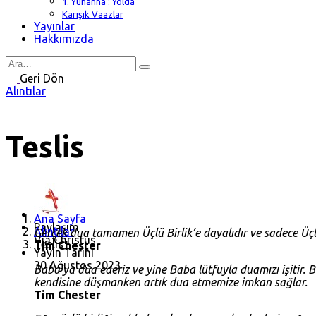
1. Yuhanna : Yolda
Karışık Vaazlar
Yayınlar
Hakkımızda
Search
for
Geri Dön
Alıntılar
Teslis
Ana Sayfa
Paylaşım
Alıntılar
Gerçek dua tamamen Üçlü Birlik’e dayalıdır ve sadece Üçlü 
Via Christus
Teslis
Tim Chester
Yayın Tarihi
30 Ağustos 2023
Baba’ya dua ederiz ve yine Baba lütfuyla duamızı işitir.
kendisine düşmanken artık dua etmemize imkan sağlar.
Tim Chester