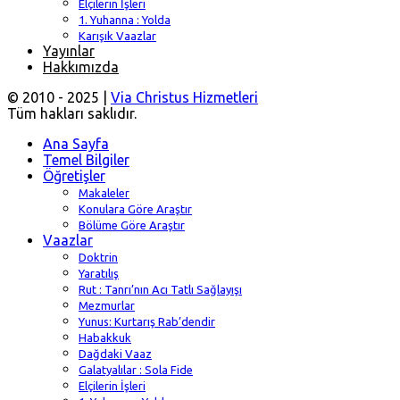
Elçilerin İşleri
1. Yuhanna : Yolda
Karışık Vaazlar
Yayınlar
Hakkımızda
© 2010 - 2025 |
Via Christus Hizmetleri
Tüm hakları saklıdır.
Ana Sayfa
Temel Bilgiler
Öğretişler
Makaleler
Konulara Göre Araştır
Bölüme Göre Araştır
Vaazlar
Doktrin
Yaratılış
Rut : Tanrı’nın Acı Tatlı Sağlayışı
Mezmurlar
Yunus: Kurtarış Rab’dendir
Habakkuk
Dağdaki Vaaz
Galatyalılar : Sola Fide
Elçilerin İşleri