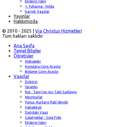
Elçilerin İşleri
1. Yuhanna : Yolda
Karışık Vaazlar
Yayınlar
Hakkımızda
© 2010 - 2025 |
Via Christus Hizmetleri
Tüm hakları saklıdır.
Ana Sayfa
Temel Bilgiler
Öğretişler
Makaleler
Konulara Göre Araştır
Bölüme Göre Araştır
Vaazlar
Doktrin
Yaratılış
Rut : Tanrı’nın Acı Tatlı Sağlayışı
Mezmurlar
Yunus: Kurtarış Rab’dendir
Habakkuk
Dağdaki Vaaz
Galatyalılar : Sola Fide
Elçilerin İşleri