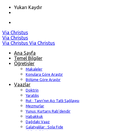
Yukarı Kaydır
Skip
Via Christus
to
Via Christus
content
Via Christus
Via Christus
Ana Sayfa
Temel Bilgiler
Öğretişler
Makaleler
Konulara Göre Araştır
Bölüme Göre Araştır
Vaazlar
Doktrin
Yaratılış
Rut : Tanrı’nın Acı Tatlı Sağlayışı
Mezmurlar
Yunus: Kurtarış Rab’dendir
Habakkuk
Dağdaki Vaaz
Galatyalılar : Sola Fide