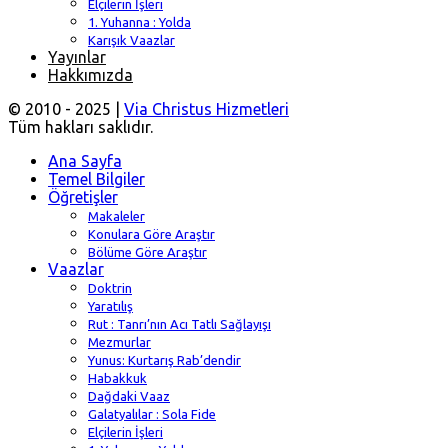
Elçilerin İşleri
1. Yuhanna : Yolda
Karışık Vaazlar
Yayınlar
Hakkımızda
© 2010 - 2025 |
Via Christus Hizmetleri
Tüm hakları saklıdır.
Ana Sayfa
Temel Bilgiler
Öğretişler
Makaleler
Konulara Göre Araştır
Bölüme Göre Araştır
Vaazlar
Doktrin
Yaratılış
Rut : Tanrı’nın Acı Tatlı Sağlayışı
Mezmurlar
Yunus: Kurtarış Rab’dendir
Habakkuk
Dağdaki Vaaz
Galatyalılar : Sola Fide
Elçilerin İşleri