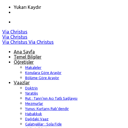
Yukarı Kaydır
Skip
Via Christus
to
Via Christus
content
Via Christus
Via Christus
Ana Sayfa
Temel Bilgiler
Öğretişler
Makaleler
Konulara Göre Araştır
Bölüme Göre Araştır
Vaazlar
Doktrin
Yaratılış
Rut : Tanrı’nın Acı Tatlı Sağlayışı
Mezmurlar
Yunus: Kurtarış Rab’dendir
Habakkuk
Dağdaki Vaaz
Galatyalılar : Sola Fide