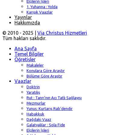
Elçilerin İşleri
1. Yuhanna : Yolda
Karışık Vaazlar
Yayınlar
Hakkımızda
© 2010 - 2025 |
Via Christus Hizmetleri
Tüm hakları saklıdır.
Ana Sayfa
Temel Bilgiler
Öğretişler
Makaleler
Konulara Göre Araştır
Bölüme Göre Araştır
Vaazlar
Doktrin
Yaratılış
Rut : Tanrı’nın Acı Tatlı Sağlayışı
Mezmurlar
Yunus: Kurtarış Rab’dendir
Habakkuk
Dağdaki Vaaz
Galatyalılar : Sola Fide
Elçilerin İşleri