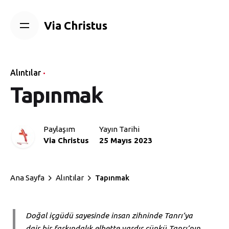
Skip
to
Via Christus
content
Alıntılar
Tapınmak
Paylaşım
Yayın Tarihi
Via Christus
25 Mayıs 2023
Ana Sayfa
Alıntılar
Tapınmak
Doğal içgüdü sayesinde insan zihninde Tanrı’ya
dair bir farkındalık elbette vardır çünkü Tanrı’nın