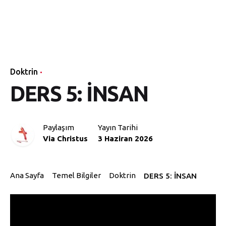
Skip
Via
to
Ana
Temel
Öğretişler
Vaazlar
Yayı
Sayfa
Bilgiler
content
Christus
Doktrin
DERS 5: İNSAN
Paylaşım
Yayın Tarihi
Via Christus
3 Haziran 2026
Ana Sayfa
Temel Bilgiler
Doktrin
DERS 5: İNSAN