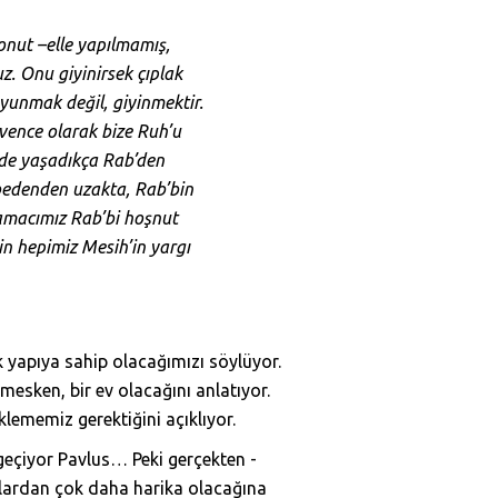
konut –elle yapılmamış,
z. Onu giyinirsek çıplak
oyunmak değil, giyinmektir.
üvence olarak bize Ruh’u
ende yaşadıkça Rab’den
 bedenden uzakta, Rab’bin
 amacımız Rab’bi hoşnut
in hepimiz Mesih’in yargı
k yapıya sahip olacağımızı söylüyor.
 mesken, bir ev olacağını anlatıyor.
klememiz gerektiğini açıklıyor.
eçiyor Pavlus… Peki gerçekten -
anlardan çok daha harika olacağına