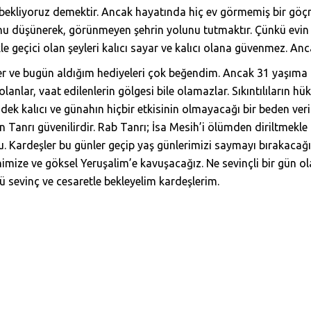
ekliyoruz demektir. Ancak hayatında hiç ev görmemiş bir göçm
nu düşünerek, görünmeyen şehrin yolunu tutmaktır. Çünkü evin n
kle geçici olan şeyleri kalıcı sayar ve kalıcı olana güvenmez. Anca
ve bugün aldığım hediyeleri çok beğendim. Ancak 31 yaşıma g
nlar, vaat edilenlerin gölgesi bile olamazlar. Sıkıntılıların 
dek kalıcı ve günahın hiçbir etkisinin olmayacağı bir beden veri
 Tanrı güvenilirdir. Rab Tanrı; İsa Mesih’i ölümden diriltmekl
u. Kardeşler bu günler geçip yaş günlerimizi saymayı bırakacağ
enimize ve göksel Yeruşalim’e kavuşacağız. Ne sevinçli bir gü
sevinç ve cesaretle bekleyelim kardeşlerim.