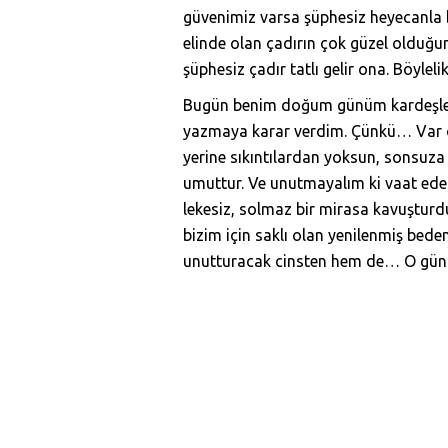
güvenimiz varsa şüphesiz heyecanla b
elinde olan çadırın çok güzel olduğu
şüphesiz çadır tatlı gelir ona. Böyleli
Bugün benim doğum günüm kardeşler 
yazmaya karar verdim. Çünkü… Var ola
yerine sıkıntılardan yoksun, sonsuza 
umuttur. Ve unutmayalım ki vaat eden
lekesiz, solmaz bir mirasa kavuşturd
bizim için saklı olan yenilenmiş bed
unutturacak cinsten hem de… O günü 