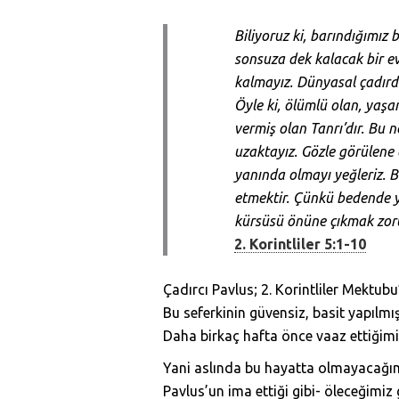
Biliyoruz ki, barındığımız 
sonsuza dek kalacak bir ev
kalmayız. Dünyasal çadırda
Öyle ki, ölümlü olan, yaşa
vermiş olan Tanrı’dır. Bu 
uzaktayız. Gözle görülene
yanında olmayı yeğleriz. 
etmektir. Çünkü bedende ya
kürsüsü önüne çıkmak zor
2. Korintliler 5:1-10
Çadırcı Pavlus; 2. Korintliler Mektub
Bu seferkinin güvensiz, basit yapılmış
Daha birkaç hafta önce vaaz ettiğimiz
Yani aslında bu hayatta olmayacağı
Pavlus’un ima ettiği gibi- öleceğimi