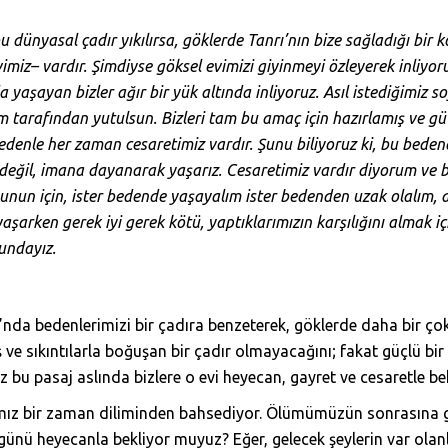
bu dünyasal çadır yıkılırsa, göklerde Tanrı’nın bize sağladığı bir 
imiz– vardır. Şimdiyse göksel evimizi giyinmeyi özleyerek inliyoru
 yaşayan bizler ağır bir yük altında inliyoruz. Asıl istediğimiz s
m tarafından yutulsun. Bizleri tam bu amaç için hazırlamış ve g
nedenle her zaman cesaretimiz vardır. Şunu biliyoruz ki, bu bed
 değil, imana dayanarak yaşarız. Cesaretimiz vardır diyorum ve
Bunun için, ister bedende yaşayalım ister bedenden uzak olalım,
şarken gerek iyi gerek kötü, yaptıklarımızın karşılığını almak iç
undayız.
u’nda bedenlerimizi bir çadıra benzeterek, göklerde daha bir ço
 ve sıkıntılarla boğuşan bir çadır olmayacağını; fakat güçlü bir
 bu pasaj aslında bizlere o evi heyecan, gayret ve cesaretle be
mız bir zaman diliminden bahsediyor. Ölümümüzün sonrasına g
z günü heyecanla bekliyor muyuz? Eğer, gelecek şeylerin var ol