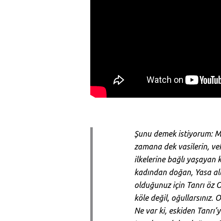
Şunu demek istiyorum: Mir
zamana dek vasilerin, vek
ilkelerine bağlı yaşayan
kadından doğan, Yasa alt
olduğunuz için Tanrı öz 
köle değil, oğullarsınız.
Ne var ki, eskiden Tanrı’