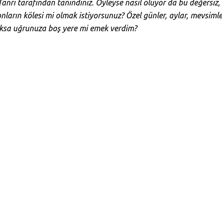
anrı tarafından tanındınız. Öyleyse nasıl oluyor da bu değersiz, e
arın kölesi mi olmak istiyorsunuz? Özel günler, aylar, mevsimler
oksa uğrunuza boş yere mi emek verdim?