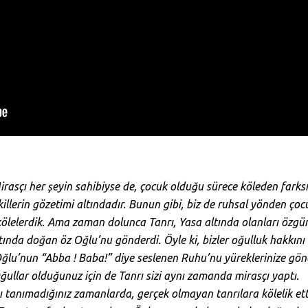
asçı her şeyin sahibiyse de, çocuk olduğu sürece köleden farksız
illerin gözetimi altındadır. Bunun gibi, biz de ruhsal yönden ç
 kölelerdik. Ama zaman dolunca Tanrı, Yasa altında olanları özgü
ında doğan öz Oğlu’nu gönderdi. Öyle ki, bizler oğulluk hakkını 
Oğlu’nun “Abba ! Baba!” diye seslenen Ruhu’nu yüreklerinize gön
 Oğullar olduğunuz için de Tanrı sizi aynı zamanda mirasçı yaptı.
yı tanımadığınız zamanlarda, gerçek olmayan tanrılara kölelik etti