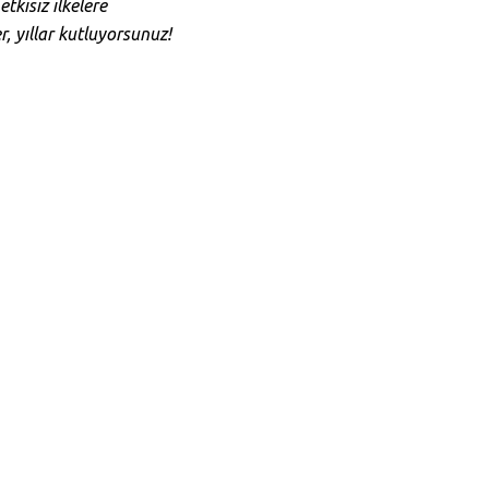
tkisiz ilkelere
, yıllar kutluyorsunuz!