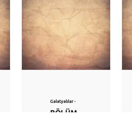
Galatyalılar
BÖLÜM
14: