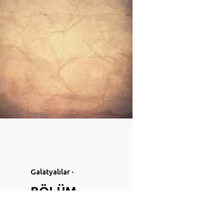
Galatyalılar
BÖLÜM
12: