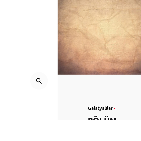
Galatyalılar
BÖLÜM
15: SON