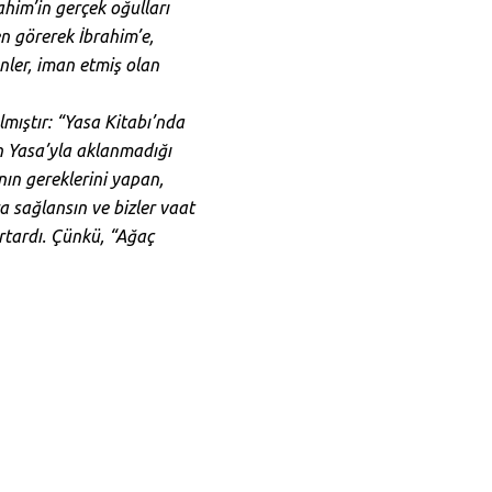
ahim’in gerçek oğulları
en görerek İbrahim’e,
nler, iman etmiş olan
lmıştır: “Yasa Kitabı’nda
in Yasa’yla aklanmadığı
nın gereklerini yapan,
a sağlansın ve bizler vaat
urtardı. Çünkü, “Ağaç