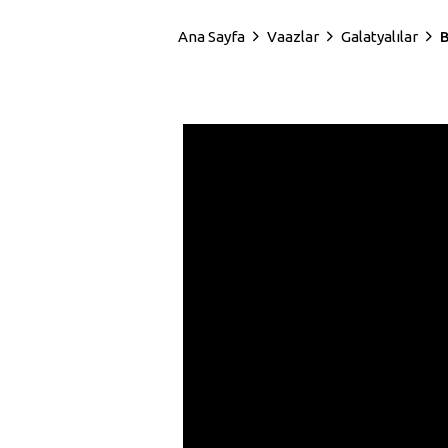
Ana Sayfa
Vaazlar
Galatyalılar
B