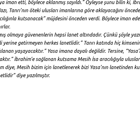
a iman etti, böylece aklanmış sayıldı.” Öyleyse şunu bilin ki, İbr
Yazı, Tanrı’nın öteki ulusları imanlarına göre aklayacağını önced
cılığınla kutsanacak” müjdesini önceden verdi. Böylece iman ede
ırlar.
mış olmaya güvenenlerin hepsi lanet altındadır. Çünkü şöyle yazı
kli yerine getirmeyen herkes lanetlidir.” Tanrı katında hiç kimsen
klanan yaşayacaktır.” Yasa imana dayalı değildir. Tersine, “Yasa’
ktır.” İbrahim’e sağlanan kutsama Mesih İsa aracılığıyla uluslar
ım diye, Mesih bizim için lanetlenerek bizi Yasa’nın lanetinden k
tlidir” diye yazılmıştır.