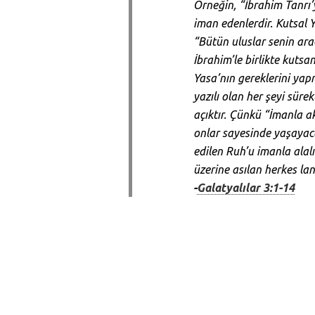
Örneğin, “İbrahim Tanrı’y
iman edenlerdir. Kutsal 
“Bütün uluslar senin ara
İbrahim’le birlikte kutsan
Yasa’nın gereklerini yap
yazılı olan her şeyi süre
açıktır. Çünkü “İmanla a
onlar sayesinde yaşayaca
edilen Ruh’u imanla alal
üzerine asılan herkes lane
-
Galatyalılar 3:1-14