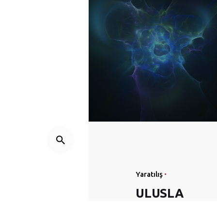
Yaratılış
ULUSLA
R VE