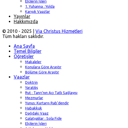
Elçilerin İşleri
1. Yuhanna : Yolda
Karışık Vaazlar
Yayınlar
Hakkımızda
© 2010 - 2025 |
Via Christus Hizmetleri
Tüm hakları saklıdır.
Ana Sayfa
Temel Bilgiler
Öğretişler
Makaleler
Konulara Göre Araştır
Bölüme Göre Araştır
Vaazlar
Doktrin
Yaratılış
Rut : Tanrı’nın Acı Tatlı Sağlayışı
Mezmurlar
Yunus: Kurtarış Rab’dendir
Habakkuk
Dağdaki Vaaz
Galatyalılar : Sola Fide
Elçilerin İşleri