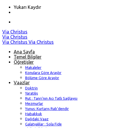
Yukarı Kaydır
Skip
Via Christus
to
Via Christus
content
Via Christus
Via Christus
Ana Sayfa
Temel Bilgiler
Öğretişler
Makaleler
Konulara Göre Araştır
Bölüme Göre Araştır
Vaazlar
Doktrin
Yaratılış
Rut : Tanrı’nın Acı Tatlı Sağlayışı
Mezmurlar
Yunus: Kurtarış Rab’dendir
Habakkuk
Dağdaki Vaaz
Galatyalılar : Sola Fide