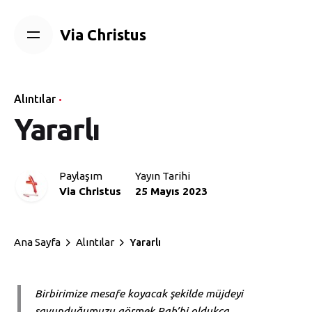
Skip
to
Via Christus
content
Alıntılar
Yararlı
Paylaşım
Yayın Tarihi
Via Christus
25 Mayıs 2023
Ana Sayfa
Alıntılar
Yararlı
Birbirimize mesafe koyacak şekilde müjdeyi
savunduğumuzu görmek Rab’bi oldukça