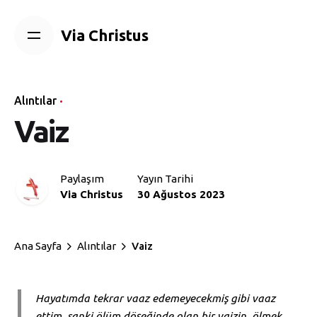
Skip
to
Via Christus
content
Alıntılar
Vaiz
Paylaşım
Yayın Tarihi
Via Christus
30 Ağustos 2023
Ana Sayfa
Alıntılar
Vaiz
Hayatımda tekrar vaaz edemeyecekmiş gibi vaaz
ettim, sanki ölüm döşeğinde olan bir vaizin, ölmek