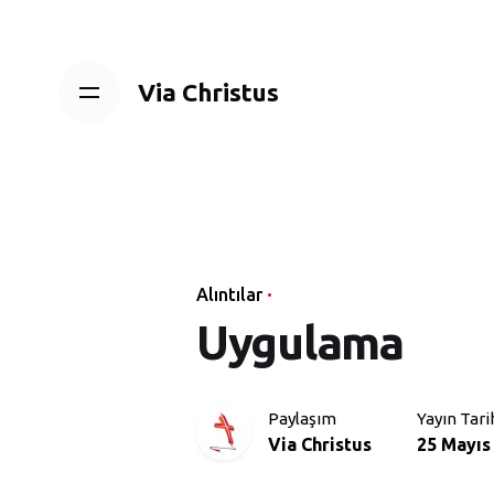
Skip
to
content
Via Christus
Alıntılar
Uygulama
Paylaşım
Yayın Tari
Via Christus
25 Mayıs