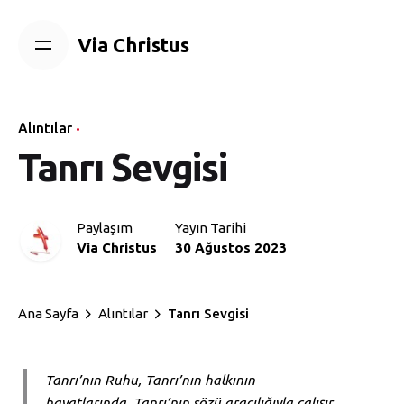
Skip
to
Via Christus
content
Alıntılar
Tanrı Sevgisi
Paylaşım
Yayın Tarihi
Via Christus
30 Ağustos 2023
Ana Sayfa
Alıntılar
Tanrı Sevgisi
Tanrı’nın Ruhu, Tanrı’nın halkının
hayatlarında, Tanrı’nın sözü aracılığıyla çalışır.