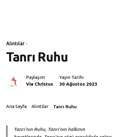
Skip
Via
to
Ana
Temel
Öğretişler
Vaazlar
Yayı
Sayfa
Bilgiler
content
Christus
Alıntılar
Tanrı Ruhu
Paylaşım
Yayın Tarihi
Via Christus
30 Ağustos 2023
Ana Sayfa
Alıntılar
Tanrı Ruhu
Tanrı’nın Ruhu, Tanrı’nın halkının
hayatlarında, Tanrı’nın sözü aracılığıyla çalışır.