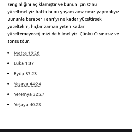
zenginliğini açıklamıştır ve bunun için O’nu
yüceltmeliyiz hatta bunu yaşam amacımız yapmalıyız.
Bununla beraber Tanrı’yı ne kadar yüceltirsek
yüceltelim, hiçbir zaman yeteri kadar
yüceltemeyeceğimizi de bilmeliyiz. Çünkü O sınırsız ve
sonsuzdur.
Matta 19:26
Luka 1:37
Eyüp 37:23
Yeşaya 44:24
Yeremya 32:27
Yeşaya 40:28