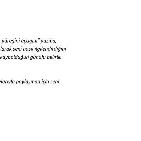
 yüreğini açtığını” yazma,
rak seni nasıl ilgilendirdiğini
e kaybolduğun günahı belirle.
alarıyla paylaşman için seni