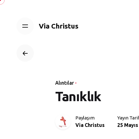
Skip
to
content
Via Christus
Alıntılar
Tanıklık
Paylaşım
Yayın Tari
Via Christus
25 Mayıs