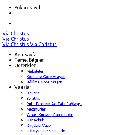
Yukarı Kaydır
Skip
Via Christus
to
Via Christus
content
Via Christus
Via Christus
Ana Sayfa
Temel Bilgiler
Öğretişler
Makaleler
Konulara Göre Araştır
Bölüme Göre Araştır
Vaazlar
Doktrin
Yaratılış
Rut : Tanrı’nın Acı Tatlı Sağlayışı
Mezmurlar
Yunus: Kurtarış Rab’dendir
Habakkuk
Dağdaki Vaaz
Galatyalılar : Sola Fide