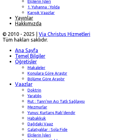
Elçilerin İşleri
1. Yuhanna : Yolda
Karışık Vaazlar
Yayınlar
Hakkımızda
© 2010 - 2025 |
Via Christus Hizmetleri
Tüm hakları saklıdır.
Ana Sayfa
Temel Bilgiler
Öğretişler
Makaleler
Konulara Göre Araştır
Bölüme Göre Araştır
Vaazlar
Doktrin
Yaratılış
Rut : Tanrı’nın Acı Tatlı Sağlayışı
Mezmurlar
Yunus: Kurtarış Rab’dendir
Habakkuk
Dağdaki Vaaz
Galatyalılar : Sola Fide
Elçilerin İşleri