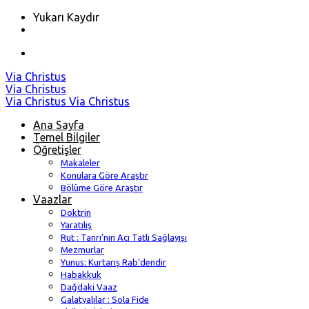
Yukarı Kaydır
Skip
Via Christus
to
Via Christus
content
Via Christus
Via Christus
Ana Sayfa
Temel Bilgiler
Öğretişler
Makaleler
Konulara Göre Araştır
Bölüme Göre Araştır
Vaazlar
Doktrin
Yaratılış
Rut : Tanrı’nın Acı Tatlı Sağlayışı
Mezmurlar
Yunus: Kurtarış Rab’dendir
Habakkuk
Dağdaki Vaaz
Galatyalılar : Sola Fide