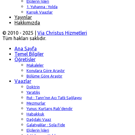
Elçilerin İşleri
1. Yuhanna : Yolda
Karışık Vaazlar
Yayınlar
Hakkımızda
© 2010 - 2025 |
Via Christus Hizmetleri
Tüm hakları saklıdır.
Ana Sayfa
Temel Bilgiler
Öğretişler
Makaleler
Konulara Göre Araştır
Bölüme Göre Araştır
Vaazlar
Doktrin
Yaratılış
Rut : Tanrı’nın Acı Tatlı Sağlayışı
Mezmurlar
Yunus: Kurtarış Rab’dendir
Habakkuk
Dağdaki Vaaz
Galatyalılar : Sola Fide
Elçilerin İşleri