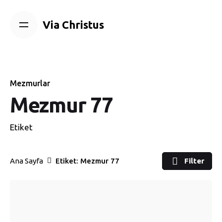
Skip
to
Via Christus
content
Mezmurlar
Mezmur 77
Etiket
Ana Sayfa
Etiket: Mezmur 77
Filter