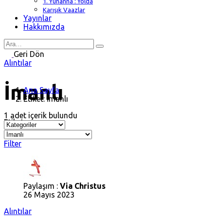
1. Yuhanna : Yolda
Karışık Vaazlar
Yayınlar
Hakkımızda
Search
for
Geri Dön
Alıntılar
İmanlı
Ana Sayfa
Etiket: İmanlı
1 adet içerik bulundu
Etiket
Filter
Paylaşım :
Via Christus
26 Mayıs 2023
Alıntılar