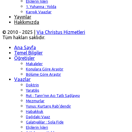
Elçilerin İşleri
1. Yuhanna : Yolda
Karışık Vaazlar
Yayınlar
Hakkımızda
© 2010 - 2025 |
Via Christus Hizmetleri
Tüm hakları saklıdır.
Ana Sayfa
Temel Bilgiler
Öğretişler
Makaleler
Konulara Göre Araştır
Bölüme Göre Araştır
Vaazlar
Doktrin
Yaratılış
Rut : Tanrı’nın Acı Tatlı Sağlayışı
Mezmurlar
Yunus: Kurtarış Rab’dendir
Habakkuk
Dağdaki Vaaz
Galatyalılar : Sola Fide
Elçilerin İşleri