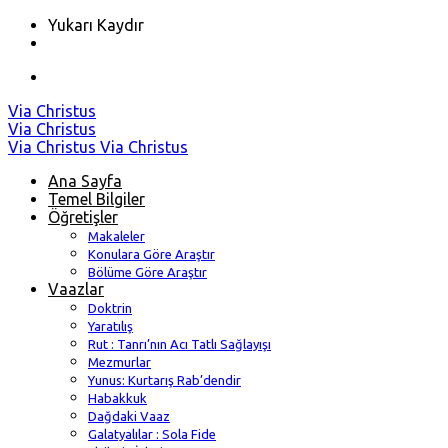
Yukarı Kaydır
Skip
Via Christus
to
Via Christus
content
Via Christus
Via Christus
Ana Sayfa
Temel Bilgiler
Öğretişler
Makaleler
Konulara Göre Araştır
Bölüme Göre Araştır
Vaazlar
Doktrin
Yaratılış
Rut : Tanrı’nın Acı Tatlı Sağlayışı
Mezmurlar
Yunus: Kurtarış Rab’dendir
Habakkuk
Dağdaki Vaaz
Galatyalılar : Sola Fide