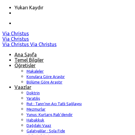
Yukarı Kaydır
Skip
Via Christus
to
Via Christus
content
Via Christus
Via Christus
Ana Sayfa
Temel Bilgiler
Öğretişler
Makaleler
Konulara Göre Araştır
Bölüme Göre Araştır
Vaazlar
Doktrin
Yaratılış
Rut : Tanrı’nın Acı Tatlı Sağlayışı
Mezmurlar
Yunus: Kurtarış Rab’dendir
Habakkuk
Dağdaki Vaaz
Galatyalılar : Sola Fide