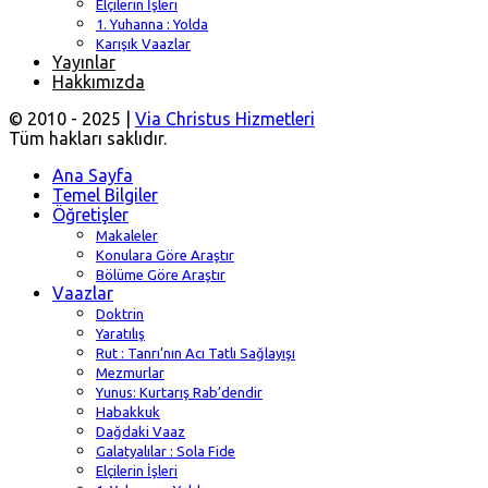
Elçilerin İşleri
1. Yuhanna : Yolda
Karışık Vaazlar
Yayınlar
Hakkımızda
© 2010 - 2025 |
Via Christus Hizmetleri
Tüm hakları saklıdır.
Ana Sayfa
Temel Bilgiler
Öğretişler
Makaleler
Konulara Göre Araştır
Bölüme Göre Araştır
Vaazlar
Doktrin
Yaratılış
Rut : Tanrı’nın Acı Tatlı Sağlayışı
Mezmurlar
Yunus: Kurtarış Rab’dendir
Habakkuk
Dağdaki Vaaz
Galatyalılar : Sola Fide
Elçilerin İşleri