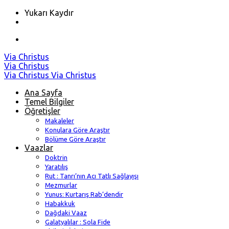
Yukarı Kaydır
Skip
Via Christus
to
Via Christus
content
Via Christus
Via Christus
Ana Sayfa
Temel Bilgiler
Öğretişler
Makaleler
Konulara Göre Araştır
Bölüme Göre Araştır
Vaazlar
Doktrin
Yaratılış
Rut : Tanrı’nın Acı Tatlı Sağlayışı
Mezmurlar
Yunus: Kurtarış Rab’dendir
Habakkuk
Dağdaki Vaaz
Galatyalılar : Sola Fide