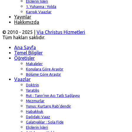
Elçilerin İşleri
1. Yuhanna : Yolda
Karışık Vaazlar
Yayınlar
Hakkımızda
© 2010 - 2025 |
Via Christus Hizmetleri
Tüm hakları saklıdır.
Ana Sayfa
Temel Bilgiler
Öğretişler
Makaleler
Konulara Göre Araştır
Bölüme Göre Araştır
Vaazlar
Doktrin
Yaratılış
Rut : Tanrı’nın Acı Tatlı Sağlayışı
Mezmurlar
Yunus: Kurtarış Rab’dendir
Habakkuk
Dağdaki Vaaz
Galatyalılar : Sola Fide
Elçilerin İşleri