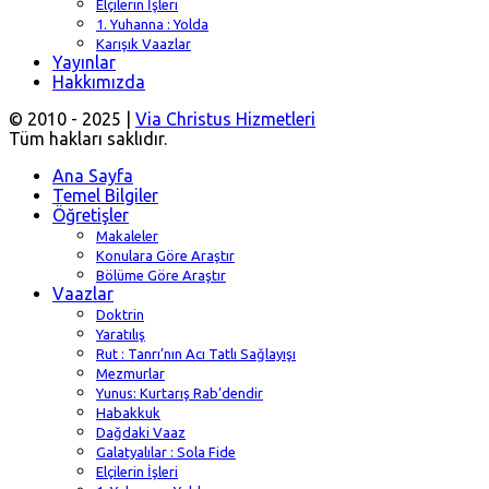
Elçilerin İşleri
1. Yuhanna : Yolda
Karışık Vaazlar
Yayınlar
Hakkımızda
© 2010 - 2025 |
Via Christus Hizmetleri
Tüm hakları saklıdır.
Ana Sayfa
Temel Bilgiler
Öğretişler
Makaleler
Konulara Göre Araştır
Bölüme Göre Araştır
Vaazlar
Doktrin
Yaratılış
Rut : Tanrı’nın Acı Tatlı Sağlayışı
Mezmurlar
Yunus: Kurtarış Rab’dendir
Habakkuk
Dağdaki Vaaz
Galatyalılar : Sola Fide
Elçilerin İşleri