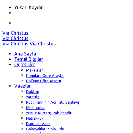
Yukarı Kaydır
Skip
Via Christus
to
Via Christus
content
Via Christus
Via Christus
Ana Sayfa
Temel Bilgiler
Öğretişler
Makaleler
Konulara Göre Araştır
Bölüme Göre Araştır
Vaazlar
Doktrin
Yaratılış
Rut : Tanrı’nın Acı Tatlı Sağlayışı
Mezmurlar
Yunus: Kurtarış Rab’dendir
Habakkuk
Dağdaki Vaaz
Galatyalılar : Sola Fide