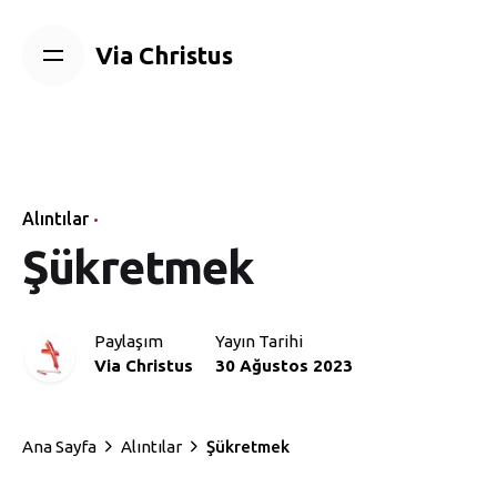
Skip
to
Via Christus
content
Alıntılar
Şükretmek
Paylaşım
Yayın Tarihi
Via Christus
30 Ağustos 2023
Ana Sayfa
Alıntılar
Şükretmek