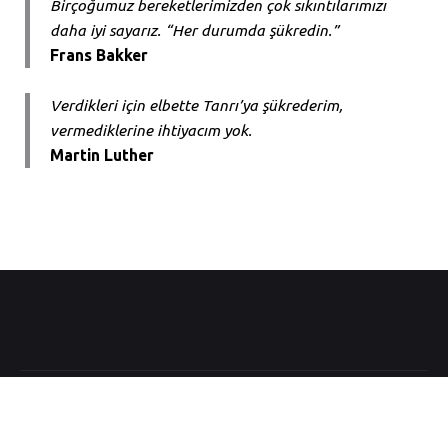
Birçoğumuz bereketlerimizden çok sıkıntılarımızı
daha iyi sayarız. “Her durumda şükredin.”
Frans Bakker
Verdikleri için elbette Tanrı’ya şükrederim,
vermediklerine ihtiyacım yok.
Martin Luther
© 2010 - 2025 |
Via Christus Hizmetleri
Tüm hakları saklıdır.