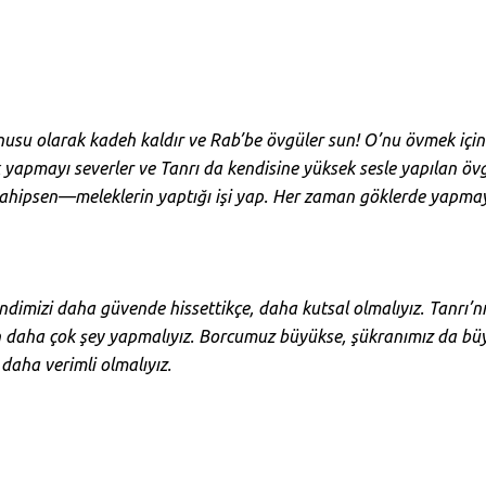
usu olarak kadeh kaldır ve Rab’be övgüler sun! O’nu övmek içi
 yapmayı severler ve Tanrı da kendisine yüksek sesle yapılan 
 sahipsen—meleklerin yaptığı işi yap. Her zaman göklerde yapmay
ndimizi daha güvende hissettikçe, daha kutsal olmalıyız. Tanrı’nın
in daha çok şey yapmalıyız. Borcumuz büyükse, şükranımız da büyü
 daha verimli olmalıyız.