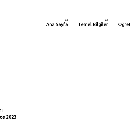
Ana Sayfa
Temel Bilgiler
Öğret
hi
os 2023